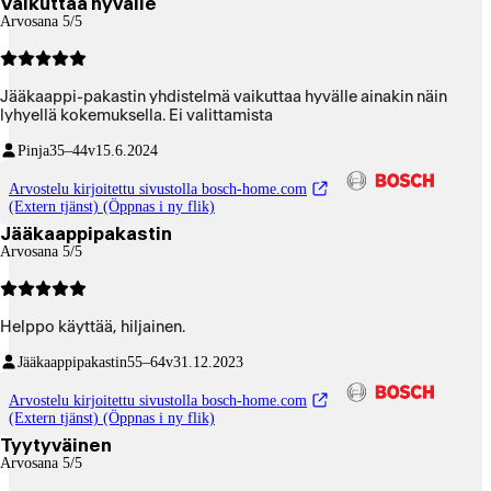
Vaikuttaa hyvälle
Arvosana 5/5
Jääkaappi-pakastin yhdistelmä vaikuttaa hyvälle ainakin näin
lyhyellä kokemuksella. Ei valittamista
Pinja
35–44v
15.6.2024
Arvostelu kirjoitettu sivustolla bosch-home.com
(Extern tjänst) (Öppnas i ny flik)
Jääkaappipakastin
Arvosana 5/5
Helppo käyttää, hiljainen.
Jääkaappipakastin
55–64v
31.12.2023
Arvostelu kirjoitettu sivustolla bosch-home.com
(Extern tjänst) (Öppnas i ny flik)
Tyytyväinen
Arvosana 5/5