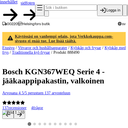
innehållet
sidfoten
Logga in
00220
Helsingfors butik
sv
Käytössäsi on vanhempi selain, jota Verkkokauppa.com-
sivusto ei enää tue. Lue lisää täältä.
Etusivu
/
Vitvaror och hushållsapparater
/
Kylskåp och frysar
/
Kylskåp med
frys
/
Traditionella kyl-frysar
/
Produkt 888490
Bosch KGN367WEQ Serie 4 -
jääkaappipakastin, valkoinen
Arvosana 4.5/5 perustuen 137 arvosteluun
137
recensioner
4
frågor
Produktbilder och videor
Visa produktbild 2
Visa produktbild 3
Visa produktbild 4
Visa produktbild 5
Visa produktbild 6
Visa produktbild 7
Visa produktbild 8
Visa produktbild 9
Visa produktbild 10
Visa produktbild 1