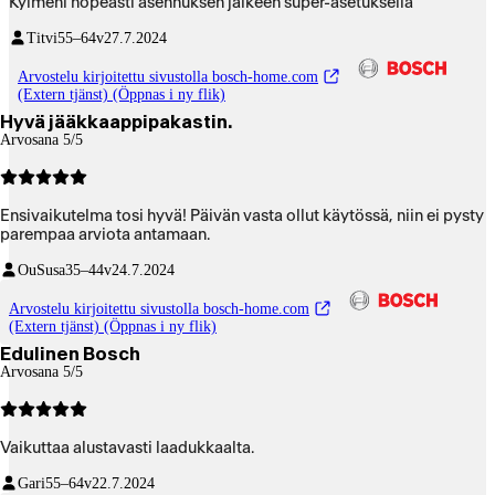
Kylmeni nopeasti asennuksen jälkeen super-asetuksella
Titvi
55–64v
27.7.2024
Arvostelu kirjoitettu sivustolla bosch-home.com
(Extern tjänst) (Öppnas i ny flik)
Hyvä jääkkaappipakastin.
Arvosana 5/5
Ensivaikutelma tosi hyvä! Päivän vasta ollut käytössä, niin ei pysty
parempaa arviota antamaan.
OuSusa
35–44v
24.7.2024
Arvostelu kirjoitettu sivustolla bosch-home.com
(Extern tjänst) (Öppnas i ny flik)
Edulinen Bosch
Arvosana 5/5
Vaikuttaa alustavasti laadukkaalta.
Gari
55–64v
22.7.2024