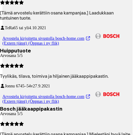
[Tämä arvostelu kerättiin osana kampanjaa.] Laadukkaan
tuntuinen tuote.
TeRa
65 tai yli
4.10.2021
Arvostelu kirjoitettu sivustolla bosch-home.com
(Extern tjänst) (Öppnas i ny flik)
Huipputuote
Arvosana 5/5
Tyylikäs, tilava, toimiva ja hiljainen jääkaappipakastin.
Jonnu 67
45–54v
27.9.2021
Arvostelu kirjoitettu sivustolla bosch-home.com
(Extern tjänst) (Öppnas i ny flik)
Bosch jääkaappipakastin
Arvosana 5/5
[Tämä arvostelu kerättiin osana kampanjaa.] Mielestäni hyvä laite.