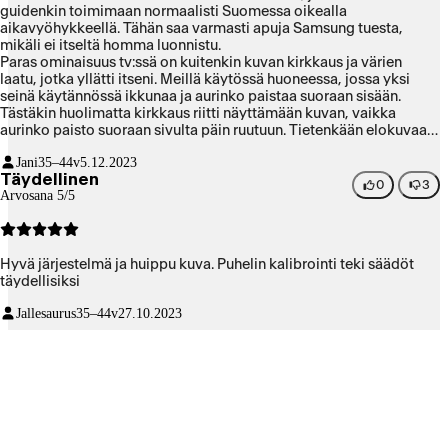
guidenkin toimimaan normaalisti Suomessa oikealla
aikavyöhykkeellä. Tähän saa varmasti apuja Samsung tuesta,
mikäli ei itseltä homma luonnistu.
Paras ominaisuus tv:ssä on kuitenkin kuvan kirkkaus ja värien
laatu, jotka yllätti itseni. Meillä käytössä huoneessa, jossa yksi
seinä käytännössä ikkunaa ja aurinko paistaa suoraan sisään.
Tästäkin huolimatta kirkkaus riitti näyttämään kuvan, vaikka
aurinko paisto suoraan sivulta päin ruutuun. Tietenkään elokuvaa
en lähtisi katsomaan auringon paisteessa.
Jani
35–44v
5.12.2023
Täydellinen
0
3
Arvosana 5/5
Hyvä järjestelmä ja huippu kuva. Puhelin kalibrointi teki säädöt
täydellisiksi
Jallesaurus
35–44v
27.10.2023