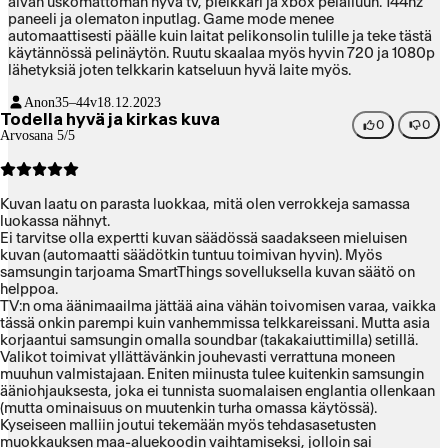
aivan uskomattoman hyvä tv, pleikkari ja xbox pelailuun. 144hz
paneeli ja olematon inputlag. Game mode menee
automaattisesti päälle kuin laitat pelikonsolin tulille ja teke tästä
käytännössä pelinäytön. Ruutu skaalaa myös hyvin 720 ja 1080p
lähetyksiä joten telkkarin katseluun hyvä laite myös.
Anon
35–44v
18.12.2023
Todella hyvä ja kirkas kuva
0
0
Arvosana 5/5
Kuvan laatu on parasta luokkaa, mitä olen verrokkeja samassa
luokassa nähnyt.
Ei tarvitse olla expertti kuvan säädössä saadakseen mieluisen
kuvan (automaatti säädötkin tuntuu toimivan hyvin). Myös
samsungin tarjoama SmartThings sovelluksella kuvan säätö on
helppoa.
TV:n oma äänimaailma jättää aina vähän toivomisen varaa, vaikka
tässä onkin parempi kuin vanhemmissa telkkareissani. Mutta asia
korjaantui samsungin omalla soundbar (takakaiuttimilla) setillä.
Valikot toimivat yllättävänkin jouhevasti verrattuna moneen
muuhun valmistajaan. Eniten miinusta tulee kuitenkin samsungin
ääniohjauksesta, joka ei tunnista suomalaisen englantia ollenkaan
(mutta ominaisuus on muutenkin turha omassa käytössä).
Kyseiseen malliin joutui tekemään myös tehdasasetusten
muokkauksen maa-aluekoodin vaihtamiseksi, jolloin sai