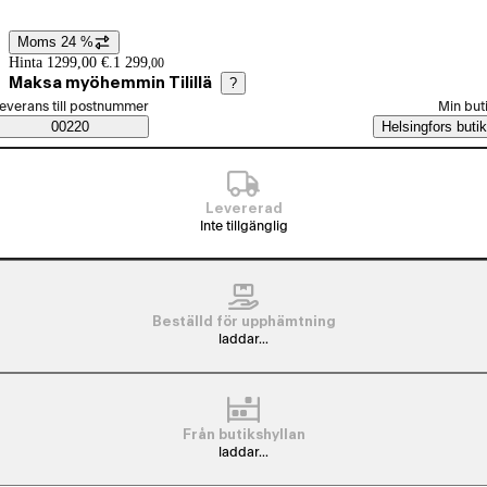
Moms 24 %
Prisinformation
Hinta 1299,00 €.
1 299
,
00
Maksa myöhemmin Tilillä
?
älj beställningssätt
everans till postnummer
Min but
Saatavuustiedot
00220
Helsingfors butik
Levererad
Inte tillgänglig
Beställd för upphämtning
laddar...
Från butikshyllan
laddar...