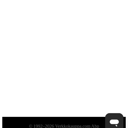
Alatunniste
© 1992–2026 Verkkokauppa.com Abp