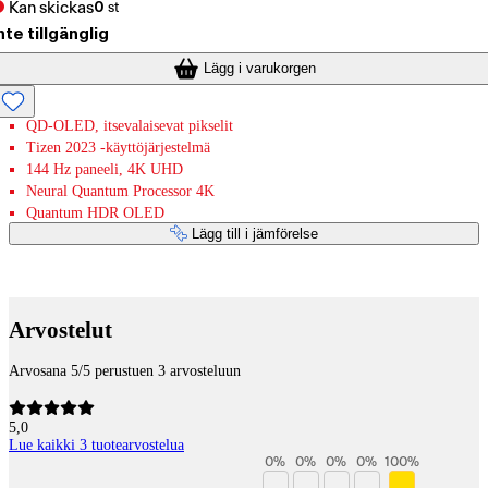
Kan skickas
0
st
nte tillgänglig
Lägg i varukorgen
QD-OLED, itsevalaisevat pikselit
Tizen 2023 -käyttöjärjestelmä
144 Hz paneeli, 4K UHD
Neural Quantum Processor 4K
Quantum HDR OLED
Lägg till i jämförelse
Betaltjänster
Arvostelut
Arvosana 5/5 perustuen 3 arvosteluun
5,0
Lue kaikki 3 tuotearvostelua
0
%
0
%
0
%
0
%
100
%