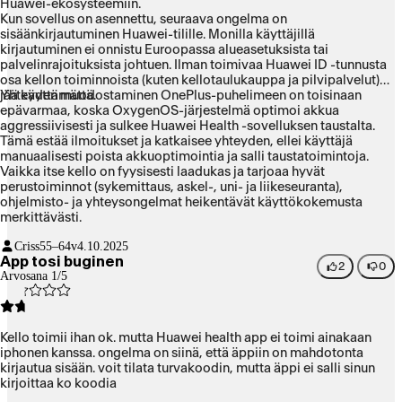
Huawei-ekosysteemiin.
Kun sovellus on asennettu, seuraava ongelma on
sisäänkirjautuminen Huawei-tilille. Monilla käyttäjillä
kirjautuminen ei onnistu Euroopassa alueasetuksista tai
palvelinrajoituksista johtuen. Ilman toimivaa Huawei ID -tunnusta
osa kellon toiminnoista (kuten kellotaulukauppa ja pilvipalvelut)
jää käyttämättä.
Yhteyden muodostaminen OnePlus-puhelimeen on toisinaan
epävarmaa, koska OxygenOS-järjestelmä optimoi akkua
aggressiivisesti ja sulkee Huawei Health -sovelluksen taustalta.
Tämä estää ilmoitukset ja katkaisee yhteyden, ellei käyttäjä
manuaalisesti poista akkuoptimointia ja salli taustatoimintoja.
Vaikka itse kello on fyysisesti laadukas ja tarjoaa hyvät
perustoiminnot (sykemittaus, askel-, uni- ja liikeseuranta),
ohjelmisto- ja yhteysongelmat heikentävät käyttökokemusta
merkittävästi.
Criss
55–64v
4.10.2025
App tosi buginen
2
0
Arvosana 1/5
Kello toimii ihan ok. mutta Huawei health app ei toimi ainakaan
iphonen kanssa. ongelma on siinä, että äppiin on mahdotonta
kirjautua sisään. voit tilata turvakoodin, mutta äppi ei salli sinun
kirjoittaa ko koodia