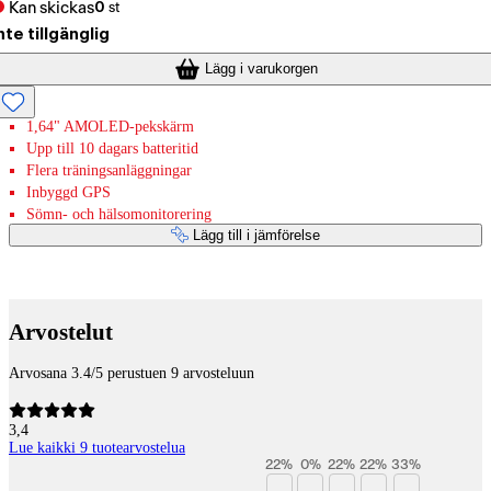
Kan skickas
0
st
nte tillgänglig
Lägg i varukorgen
1,64" AMOLED-pekskärm
Upp till 10 dagars batteritid
Flera träningsanläggningar
Inbyggd GPS
Sömn- och hälsomonitorering
Lägg till i jämförelse
Betaltjänster
Arvostelut
Arvosana 3.4/5 perustuen 9 arvosteluun
3,4
Lue kaikki 9 tuotearvostelua
22
%
0
%
22
%
22
%
33
%