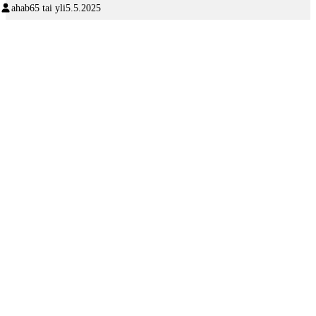
ahab
65 tai yli
5.5.2025