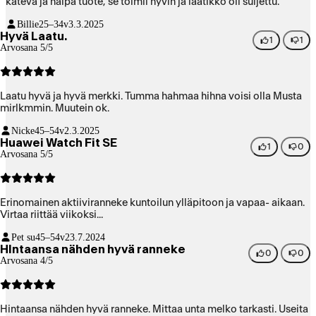
kätevä ja halpa tuote, se toimii hyvin ja laatikko oli suljettu.
Billie
25–34v
3.3.2025
Hyvä Laatu.
1
1
Arvosana 5/5
Laatu hyvä ja hyvä merkki. Tumma hahmaa hihna voisi olla Musta
mirlkmmin. Muutein ok.
Nicke
45–54v
2.3.2025
Huawei Watch Fit SE
1
0
Arvosana 5/5
Erinomainen aktiiviranneke kuntoilun ylläpitoon ja vapaa- aikaan.
Virtaa riittää viikoksi...
Pet su
45–54v
23.7.2024
HIntaansa nähden hyvä ranneke
0
0
Arvosana 4/5
Hintaansa nähden hyvä ranneke. Mittaa unta melko tarkasti. Useita