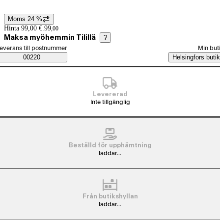
Moms 24 %
Prisinformation
Hinta 99,00 €.
99
,
00
Maksa myöhemmin Tilillä
?
älj beställningssätt
everans till postnummer
Min but
Saatavuustiedot
00220
Helsingfors butik
Levererad
Inte tillgänglig
Beställd för upphämtning
laddar...
Från butikshyllan
laddar...