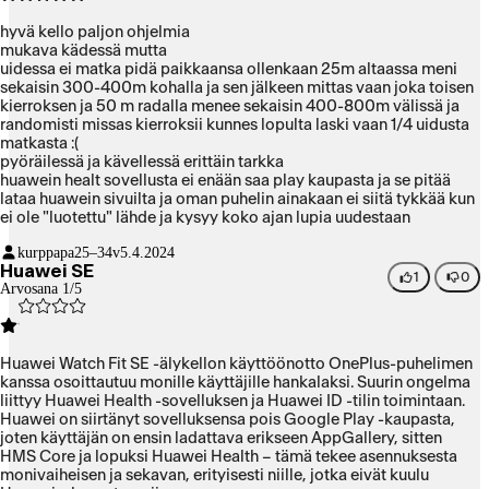
hyvä kello paljon ohjelmia
mukava kädessä mutta
uidessa ei matka pidä paikkaansa ollenkaan 25m altaassa meni
sekaisin 300-400m kohalla ja sen jälkeen mittas vaan joka toisen
kierroksen ja 50 m radalla menee sekaisin 400-800m välissä ja
randomisti missas kierroksii kunnes lopulta laski vaan 1/4 uidusta
matkasta :(
pyöräilessä ja kävellessä erittäin tarkka
huawein healt sovellusta ei enään saa play kaupasta ja se pitää
lataa huawein sivuilta ja oman puhelin ainakaan ei siitä tykkää kun
ei ole "luotettu" lähde ja kysyy koko ajan lupia uudestaan
kurppapa
25–34v
5.4.2024
Huawei SE
1
0
Arvosana 1/5
Huawei Watch Fit SE -älykellon käyttöönotto OnePlus-puhelimen
kanssa osoittautuu monille käyttäjille hankalaksi. Suurin ongelma
liittyy Huawei Health -sovelluksen ja Huawei ID -tilin toimintaan.
Huawei on siirtänyt sovelluksensa pois Google Play -kaupasta,
joten käyttäjän on ensin ladattava erikseen AppGallery, sitten
HMS Core ja lopuksi Huawei Health – tämä tekee asennuksesta
monivaiheisen ja sekavan, erityisesti niille, jotka eivät kuulu