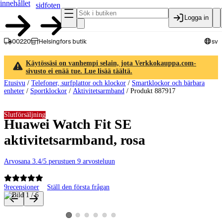
innehållet
sidfoten
Logga in
00220
Helsingfors butik
sv
Käytössäsi on vanhempi selain, jota Verkkokauppa.com-
sivusto ei enää tue. Lue lisää täältä.
Etusivu
/
Telefoner, surfplattor och klockor
/
Smartklockor och bärbara
enheter
/
Sportklockor
/
Aktivitetsarmband
/
Produkt 887917
Slutförsäljning
Huawei Watch Fit SE
aktivitetsarmband, rosa
Arvosana 3.4/5 perustuen 9 arvosteluun
9
recensioner
Ställ den första frågan
Produktbilder och videor
Visa produktbild 2
Visa produktbild 3
Visa produktbild 4
Visa produktbild 5
Visa produktbild 6
Visa produktbild 1