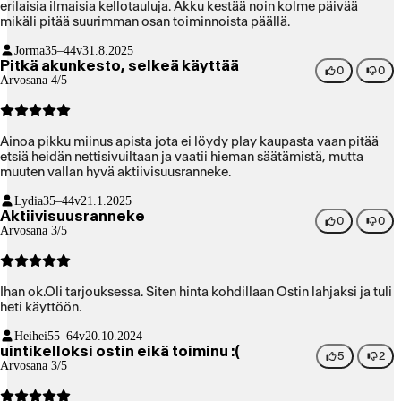
erilaisia ilmaisia kellotauluja. Akku kestää noin kolme päivää
mikäli pitää suurimman osan toiminnoista päällä.
Jorma
35–44v
31.8.2025
Pitkä akunkesto, selkeä käyttää
0
0
Arvosana 4/5
Ainoa pikku miinus apista jota ei löydy play kaupasta vaan pitää
etsiä heidän nettisivuiltaan ja vaatii hieman säätämistä, mutta
muuten vallan hyvä aktiivisuusranneke.
Lydia
35–44v
21.1.2025
Aktiivisuusranneke
0
0
Arvosana 3/5
Ihan ok.Oli tarjouksessa. Siten hinta kohdillaan Ostin lahjaksi ja tuli
heti käyttöön.
Heihei
55–64v
20.10.2024
uintikelloksi ostin eikä toiminu :(
5
2
Arvosana 3/5