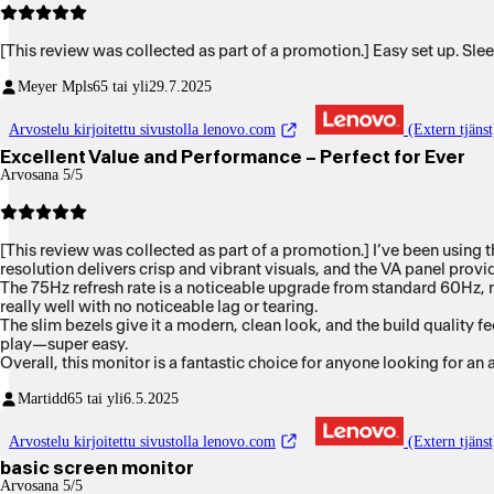
[This review was collected as part of a promotion.] Easy set up. Slee
Meyer Mpls
65 tai yli
29.7.2025
Arvostelu kirjoitettu sivustolla lenovo.com
(Extern tjänst
Excellent Value and Performance – Perfect for Ever
Arvosana 5/5
[This review was collected as part of a promotion.] I’ve been usin
resolution delivers crisp and vibrant visuals, and the VA panel pro
The 75Hz refresh rate is a noticeable upgrade from standard 60Hz, m
really well with no noticeable lag or tearing.
The slim bezels give it a modern, clean look, and the build quality f
play—super easy.
Overall, this monitor is a fantastic choice for anyone looking for an
Martidd
65 tai yli
6.5.2025
Arvostelu kirjoitettu sivustolla lenovo.com
(Extern tjänst
basic screen monitor
Arvosana 5/5