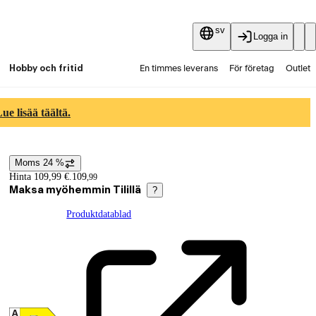
sv
Logga in
Hobby och fritid
En timmes leverans
För företag
Outlet
Fyndpartier
Guider och artiklar
Vaihtokauppa
e lisää täältä.
Tjänster
Aktuellt
Moms 24 %
Prisinformation
Hinta 109,99 €.
109
,
99
Maksa myöhemmin Tilillä
?
Produktdatablad