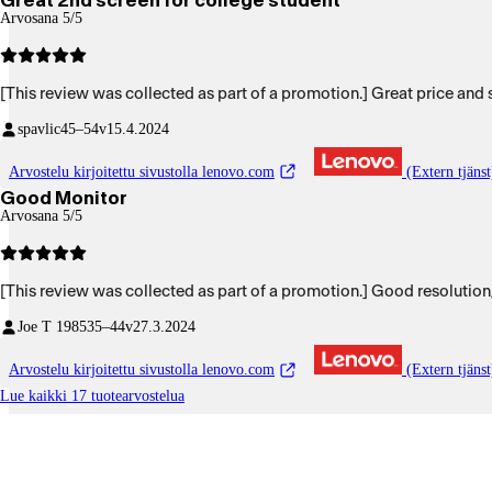
Great 2nd screen for college student
Arvosana 5/5
[This review was collected as part of a promotion.] Great price and 
spavlic
45–54v
15.4.2024
Arvostelu kirjoitettu sivustolla lenovo.com
(Extern tjänst
Good Monitor
Arvosana 5/5
[This review was collected as part of a promotion.] Good resolution
Joe T 1985
35–44v
27.3.2024
Arvostelu kirjoitettu sivustolla lenovo.com
(Extern tjänst
Lue kaikki 17 tuotearvostelua