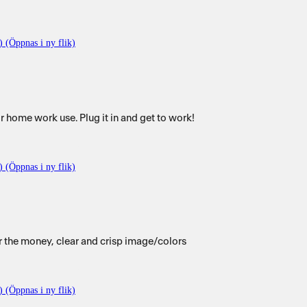
) (Öppnas i ny flik)
[This review was collected as part of a promotion.] Great monitor for home work use. Plug it in and get to work!
) (Öppnas i ny flik)
or the money, clear and crisp image/colors
) (Öppnas i ny flik)