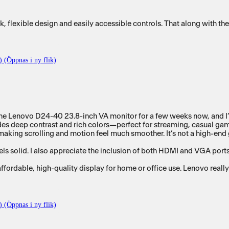
k, flexible design and easily accessible controls. That along with the
) (Öppnas i ny flik)
g the Lenovo D24-40 23.8-inch VA monitor for a few weeks now, and 
vides deep contrast and rich colors—perfect for streaming, casual g
aking scrolling and motion feel much smoother. It’s not a high-end g
eels solid. I also appreciate the inclusion of both HDMI and VGA ports
 affordable, high-quality display for home or office use. Lenovo reall
) (Öppnas i ny flik)