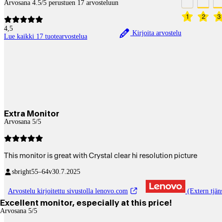
Arvosana 4.5/5 perustuen 17 arvosteluun
1
2
3
4,5
Kirjoita arvostelu
Lue kaikki 17 tuotearvostelua
Extra Monitor
Arvosana 5/5
This monitor is great with Crystal clear hi resolution picture
sbright
55–64v
30.7.2025
Arvostelu kirjoitettu sivustolla lenovo.com
(Extern tjäns
Excellent monitor, especially at this price!
Arvosana 5/5