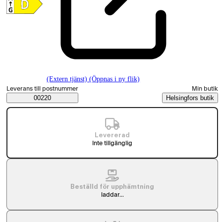
(Extern tjänst) (Öppnas i ny flik)
Välj beställningssätt
Leverans till postnummer
Min butik
Saatavuustiedot
00220
Helsingfors butik
Levererad
Inte tillgänglig
Beställd för upphämtning
laddar...