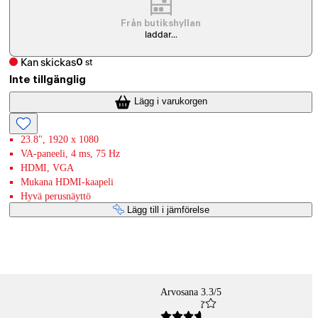
Från butikshyllan
laddar...
Kan skickas
0
st
Inte tillgänglig
Lägg i varukorgen
23.8", 1920 x 1080
VA-paneeli, 4 ms, 75 Hz
HDMI, VGA
Mukana HDMI-kaapeli
Hyvä perusnäyttö
Lägg till i jämförelse
Arvosana 3.3/5