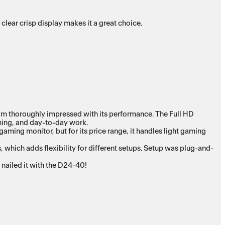
 clear crisp display makes it a great choice.
I’m thoroughly impressed with its performance. The Full HD
aming, and day-to-day work.
aming monitor, but for its price range, it handles light gaming
, which adds flexibility for different setups. Setup was plug-and-
y nailed it with the D24-40!