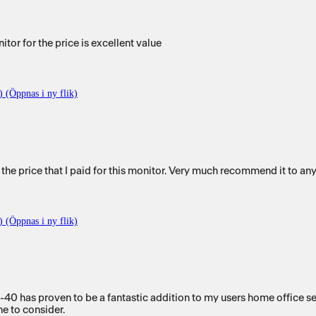
tor for the price is excellent value
) (Öppnas i ny flik)
 the price that I paid for this monitor. Very much recommend it to an
) (Öppnas i ny flik)
40 has proven to be a fantastic addition to my users home office set
ne to consider.