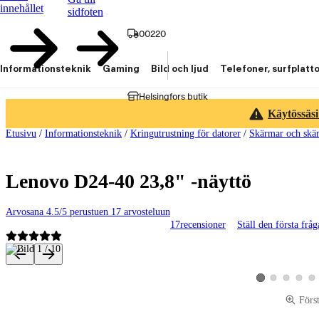
innehållet
sidfoten
00220
Informationsteknik
Gaming
Bild och ljud
Telefoner, surfplatt
Helsingfors butik
Käytössäsi
Etusivu
/
Informationsteknik
/
Kringutrustning för datorer
/
Skärmar och skär
Lenovo D24-40 23,8" -näyttö
Arvosana 4.5/5 perustuen 17 arvosteluun
17
recensioner
Ställ den första frå
Produktbilder och videor
Visa produktbild 2
Visa produktbi
Visa pro
Vis
Visa produktbild 1
Förs