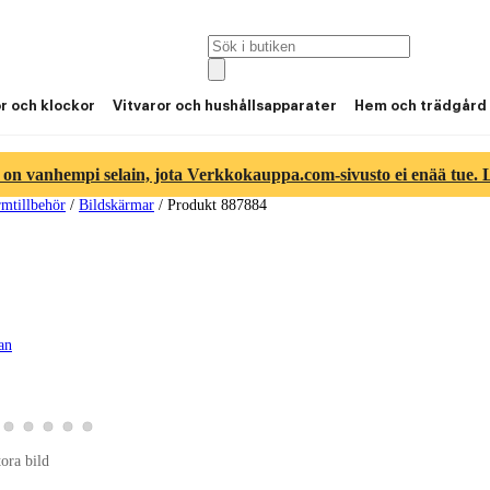
or och klockor
Vitvaror och hushållsapparater
Hem och trädgård
 on vanhempi selain, jota Verkkokauppa.com-sivusto ei enää tue. Lu
mtillbehör
/
Bildskärmar
/
Produkt 887884
gan
ld 3
duktbild 4
a produktbild 5
Visa produktbild 6
Visa produktbild 7
Visa produktbild 8
Visa produktbild 9
Visa produktbild 10
tora bild