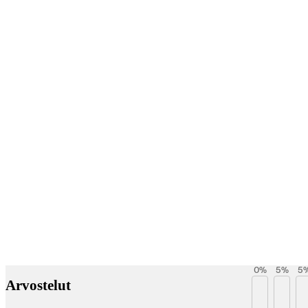
Betaltjänster
0
%
5
%
5
Arvostelut