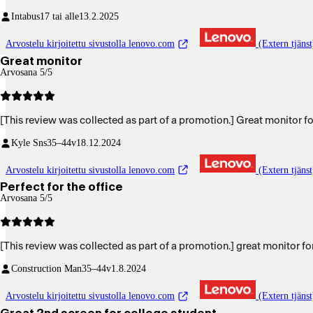
Intabus
17 tai alle
13.2.2025
Arvostelu kirjoitettu sivustolla lenovo.com
(Extern tjänst
Great monitor
Arvosana 5/5
Kyle Sns
35–44v
18.12.2024
Arvostelu kirjoitettu sivustolla lenovo.com
(Extern tjänst
Perfect for the office
Arvosana 5/5
[This review was collected as part of a promotion.] great monitor f
Construction Man
35–44v
1.8.2024
Arvostelu kirjoitettu sivustolla lenovo.com
(Extern tjänst