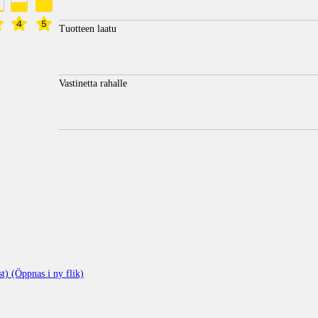
4
5
Tuotteen laatu
Vastinetta rahalle
t) (Öppnas i ny flik)