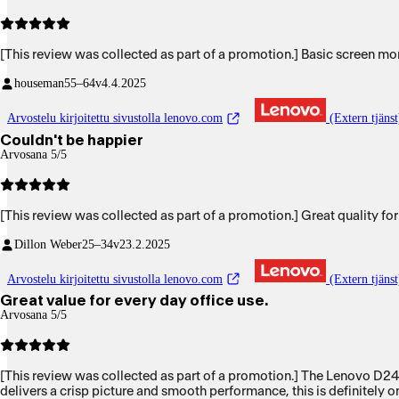
[This review was collected as part of a promotion.] Basic screen moni
houseman
55–64v
4.4.2025
Arvostelu kirjoitettu sivustolla lenovo.com
(Extern tjänst
Couldn't be happier
Arvosana 5/5
[This review was collected as part of a promotion.] Great quality for
Dillon Weber
25–34v
23.2.2025
Arvostelu kirjoitettu sivustolla lenovo.com
(Extern tjänst
Great value for every day office use.
Arvosana 5/5
[This review was collected as part of a promotion.] The Lenovo D24-
delivers a crisp picture and smooth performance, this is definitely o