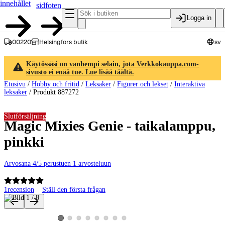
innehållet
sidfoten
Logga in
00220
Helsingfors butik
sv
Käytössäsi on vanhempi selain, jota Verkkokauppa.com-
sivusto ei enää tue. Lue lisää täältä.
Etusivu
/
Hobby och fritid
/
Leksaker
/
Figurer och lekset
/
Interaktiva
leksaker
/
Produkt 887272
Slutförsäljning
Magic Mixies Genie - taikalamppu,
pinkki
Arvosana 4/5 perustuen 1 arvosteluun
1
recension
Ställ den första frågan
Produktbilder och videor
Visa produktbild 2
Visa produktbild 3
Visa produktbild 4
Visa produktbild 5
Visa produktbild 6
Visa produktbild 7
Visa produktbild 8
Visa produktbild 1