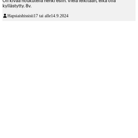
Oli kivaa houkutella henki esiin. Vielä leikitään, eikä olla
kyllästytty. 8v.
Hapsiaishissisii
17 tai alle
14.9.2024