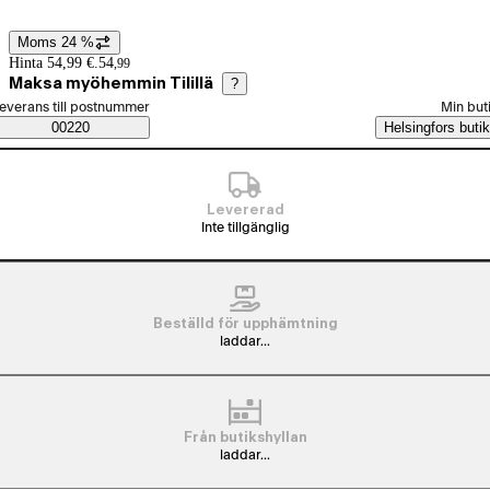
Moms 24 %
Prisinformation
Hinta 54,99 €.
54
,
99
Maksa myöhemmin Tilillä
?
älj beställningssätt
everans till postnummer
Min but
Saatavuustiedot
00220
Helsingfors butik
Levererad
Inte tillgänglig
Beställd för upphämtning
laddar...
Från butikshyllan
laddar...