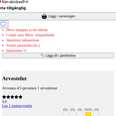
Kan skickas
0
st
nte tillgänglig
Lägg i varukorgen
Hiero lamppua ja tee taikoja
Loihdi esiin Mixie -lampunhenki
Jännittävä taikasormus
Toimii paristoilla (sis.)
Ikäsuositus 5+
Lägg till i jämförelse
Betaltjänster
Arvostelut
Arvosana 4/5 perustuen 1 arvosteluun
4,0
Lue 1 tuotearvostelu
0
%
0
%
0
%
100
%
0
%