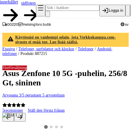
innehållet
sidfoten
Logga in
00220
Helsingfors butik
sv
Käytössäsi on vanhempi selain, jota Verkkokauppa.com-
sivusto ei enää tue. Lue lisää täältä.
Etusivu
/
Telefoner, surfplattor och klockor
/
Telefoner
/
Android-
telefoner
/
Produkt 887215
Slutförsäljning
Asus Zenfone 10 5G -puhelin, 256/8
Gt, sininen
Arvosana 3/5 perustuen 5 arvosteluun
5
recensioner
Ställ den första frågan
Produktbilder och videor
Visa produktbild 2
Visa produktbild 3
Visa produktbild 4
Visa produktbild 1