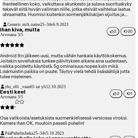
Ihanteellinen koko, vaikuttava akunkesto ja sulava suorituskyky
tekevät siitä hyvän valinnan niille, jotka etsivät vaihtelua laatua
uhraamatta. Huomioi kuitenkin sormenjälkilukijan sijoitus ja
mahdollisuuden puuttuminen usean käyttäjän ominaisuuteen, jos
Generic nick name
25–34v
6.9.2023
nämä asiat ovat tärkeitä tarpeitasi ajatellen.
ihan kiva, mutta
2
20
Arvosana 3/5
Android 9:n jälkeen uusi, mutta vähän hankala käyttökokemus.
Joitakin sovelluksia tunkee päivityksen aikana aina uudestaan,
vaikka poistettu käytöstä. 5g ominaisuus nopea kuin mikä.
Lisämuistin paikka on puute. Täytyy vielä tehdä lisäsäätöjä jotta
tulee mieleinen.
yks_olli _vaan
65 tai yli
12.10.2023
Eesti keel
2
1
Arvosana 3/5
Osa valikoista/asetuksista suomenkielisessä versiossa viroksi.
Kamera ihan OK, muutoin passeli puhelin!
PääPuhelinJaska
25–34v
5.10.2023