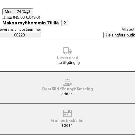
Moms 24 %
Prisinformation
Hinta 849,00 €.
849
,
00
Maksa myöhemmin Tilillä
?
älj beställningssätt
everans till postnummer
Min but
Saatavuustiedot
00220
Helsingfors butik
Levererad
Inte tillgänglig
Beställd för upphämtning
laddar...
Från butikshyllan
laddar...