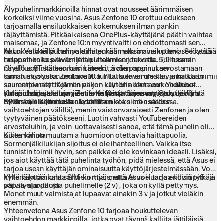
Älypuhelinmarkkinoilla hinnat ovat nousseet äärimmäisen
korkeiksi viime vuosina. Asus Zenfone 10 erottuu edukseen
tarjoamalla ensiluokkaisen kokemuksen ilman pankin
räjäyttämistä. Pitkäaikaisena OnePlus-käyttäjänä päätin vaihtaa
maisemaa, ja Zenfone 10:n myyntivaltti on ehdottomasti sen
koko. Vaikkei puhelin ole mitenkään varsinainen pieni, se löytää
Akunkesto tällä kompaktilla puhelimella on vaikuttava. Se kestää
tasapainon kasvavien jättipuhelimien joukosta. 5,9 tuuman
helposti koko päivän ilman lataamisen tarvetta. Tullessani
näyttö sopii käteen kuin käteen, ja olen oppinut arvostamaan
OnePlus 8T:stä huomasin merkittävän parannuksen
tämän muotoilun mukavuutta. Yllättäen en ole kaivannutkaan
suorituskyvyssä. Zenfone 10 tuntuu sulavammalta, ja kaikki toimii
suurempia näyttöjä niin paljon kuin olin olettanut. YouTube-
saumattomasti. Kolmen viikon käytön aikana en kohdannut
videoiden katselu ja viestien kirjoittaminen onnistuu ihan yhtä
yhtään bugeja tai ongelmia. Kamerat tarjoavat tyydyttäviä
Kun pohdin valintaani Zenfone 10:n ja Samsung Galaxy Ultra
hyvin kuin isommalla näytöllä.
tuloksia, eikä minulla ole valittamista siinä osastossa.
S23:n välillä (tiedostan koomisen koko eron näiden
vaihtoehtojen välillä), menin vaistonvaraisesti Zenfonen ja olen
tyytyväinen päätökseeni. Luotin vahvasti YouTubereiden
arvosteluihin, ja voin luottavaisesti sanoa, että tämä puhelin oli
oikea valinta.
Kuitenkin on muutamia huomioon otettavia haittapuolia.
Sormenjälkilukijan sijoitus ei ole ihanteellinen. Vaikka itse
tunnistin toimii hyvin, sen paikka ei ole kovinkaan ideaali. Lisäksi,
jos aiot käyttää tätä puhelinta työhön, pidä mielessä, että Asus ei
tarjoa usean käyttäjän ominaisuutta käyttöjärjestelmässään. Voit
kyllä käyttää kahta SIM-korttia, mutta et voi luoda erillisiä työ- ja
Yhtenä huomiona sanoisin myös, että Asus ei tarjoa kovin pitkää
vapaa-ajan tiloja.
päivitysluopausta puhelimelle (2 v) , joka on kyllä pettymys.
Monet muut valmistajat lupaavat ainakin 3 v ja jotkut vieläkin
enemmän.
Yhteenvetona Asus Zenfone 10 tarjoaa houkuttelevan
vaihtoehdon markkinoilla, jotka ovat täynnä kalliita jättiläisiä.