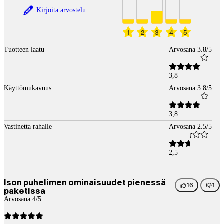
Kirjoita arvostelu
1
2
3
4
5
Tuotteen laatu
Arvosana 3.8/5
3,8
Käyttömukavuus
Arvosana 3.8/5
3,8
Vastinetta rahalle
Arvosana 2.5/5
2,5
Ison puhelimen ominaisuudet pienessä
16
1
paketissa
Arvosana 4/5