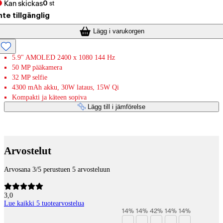
Kan skickas
0
st
nte tillgänglig
Lägg i varukorgen
5.9" AMOLED 2400 x 1080 144 Hz
50 MP pääkamera
32 MP selfie
4300 mAh akku, 30W lataus, 15W Qi
Kompakti ja käteen sopiva
Lägg till i jämförelse
Betaltjänster
Arvostelut
Arvosana 3/5 perustuen 5 arvosteluun
3,0
Lue kaikki 5 tuotearvostelua
14
%
14
%
42
%
14
%
14
%