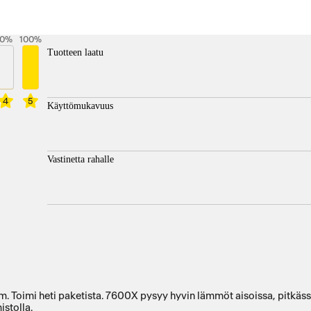
0
%
100
%
Tuotteen laatu
4
5
Käyttömukavuus
Vastinetta rahalle
ti paketista. 7600X pysyy hyvin lämmöt aisoissa, pitkässä rasituksessa max tem
istolla.