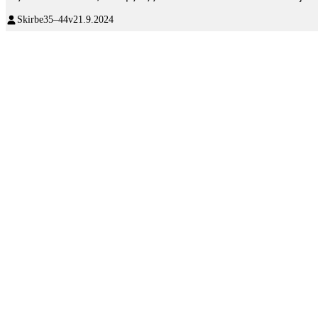
Skirbe
35–44v
21.9.2024