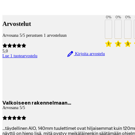
Betaltjänster
0
%
0
%
0
%
Arvostelut
Arvosana 5/5 perustuen 1 arvosteluun
1
2
3
5,0
Kirjoita arvostelu
Lue 1 tuotearvostelu
Valkoiseen rakennelmaan...
Arvosana 5/5
...täydellinen AIO, 140mm tuulettimet ovat hiljaisemmat kuin 120mm. Toimi he
näyttö on hieno lisä, mitä pystyy meikäläinenkin säätämään ohjelm