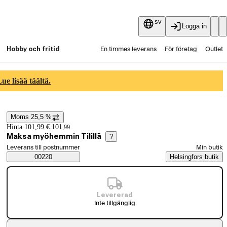
sv
Logga in
Hobby och fritid
En timmes leverans
För företag
Outlet
Fyndpartier
Guider och artiklar
Vaihtokauppa
e lisää täältä.
Tjänster
Aktuellt
Moms 25,5 %
Prisinformation
Hinta 101,99 €.
101
,
99
Maksa myöhemmin Tilillä
?
Välj beställningssätt
Leverans till postnummer
Min butik
Saatavuustiedot
00220
Helsingfors butik
Levererad
Inte tillgänglig