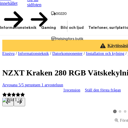
innehållet
sidfoten
00220
Informationsteknik
Gaming
Bild och ljud
Telefoner, surfplatt
Helsingfors butik
Käytössäsi
Etusivu
/
Informationsteknik
/
Datorkomponenter
/
Installation och kylning
/
NZXT Kraken 280 RGB Vätskekylnin
Arvosana 5/5 perustuen 1 arvosteluun
1
recension
Ställ den första frågan
Produktbilder och videor
Visa pro
Vis
Visa produ
Förs