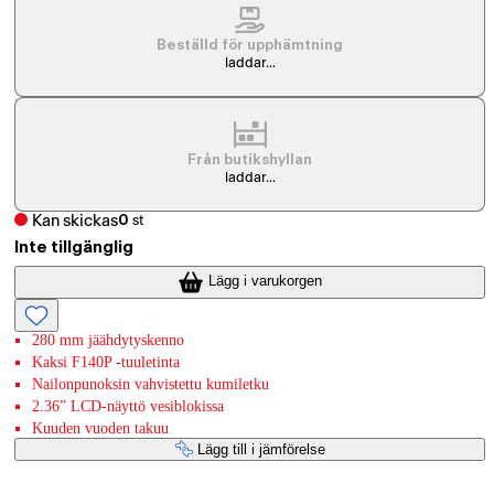
Beställd för upphämtning
laddar...
Från butikshyllan
laddar...
Kan skickas
0
st
Inte tillgänglig
Lägg i varukorgen
280 mm jäähdytyskenno
Kaksi F140P -tuuletinta
Nailonpunoksin vahvistettu kumiletku
2.36” LCD-näyttö vesiblokissa
Kuuden vuoden takuu
Lägg till i jämförelse