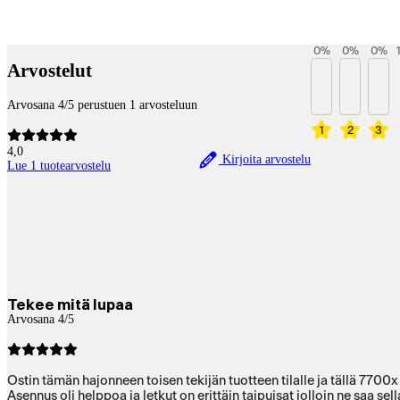
Betaltjänster
0
%
0
%
0
%
Arvostelut
Arvosana 4/5 perustuen 1 arvosteluun
1
2
3
4,0
Kirjoita arvostelu
Lue 1 tuotearvostelu
Tekee mitä lupaa
Arvosana 4/5
Ostin tämän hajonneen toisen tekijän tuotteen tilalle ja tällä 7700x
Asennus oli helppoa ja letkut on erittäin taipuisat jolloin ne saa se