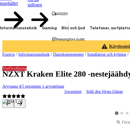
innehållet
sidfoten
00220
Informationsteknik
Gaming
Bild och ljud
Telefoner, surfplatt
Helsingfors butik
Käytössäsi
Etusivu
/
Informationsteknik
/
Datorkomponenter
/
Installation och kylning
/
Slutförsäljning
NZXT Kraken Elite 280 -nestejäähdy
Arvosana 4/5 perustuen 1 arvosteluun
1
recension
Ställ den första frågan
Produktbilder och videor
Visa pro
Vis
Visa produ
Förs