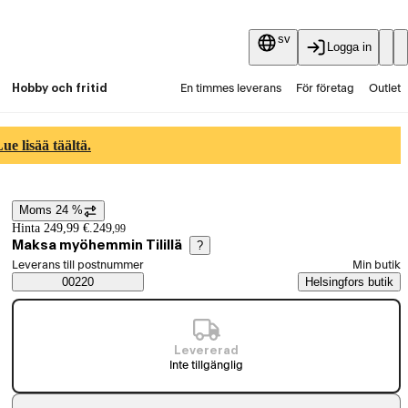
sv
Logga in
Hobby och fritid
En timmes leverans
För företag
Outlet
Fyndpartier
Guider och artiklar
Vaihtokauppa
e lisää täältä.
Tjänster
Aktuellt
Moms 24 %
Prisinformation
Hinta 249,99 €.
249
,
99
Maksa myöhemmin Tilillä
?
Välj beställningssätt
Leverans till postnummer
Min butik
Saatavuustiedot
00220
Helsingfors butik
Levererad
Inte tillgänglig