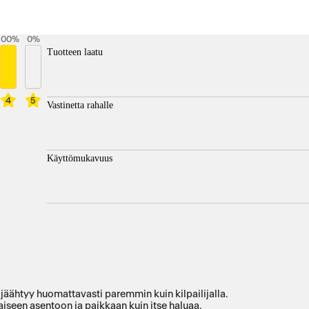
100
%
0
%
Tuotteen laatu
4
5
Vastinetta rahalle
Käyttömukavuus
 jäähtyy huomattavasti paremmin kuin kilpailijalla.
llaiseen asentoon ja paikkaan kuin itse haluaa.