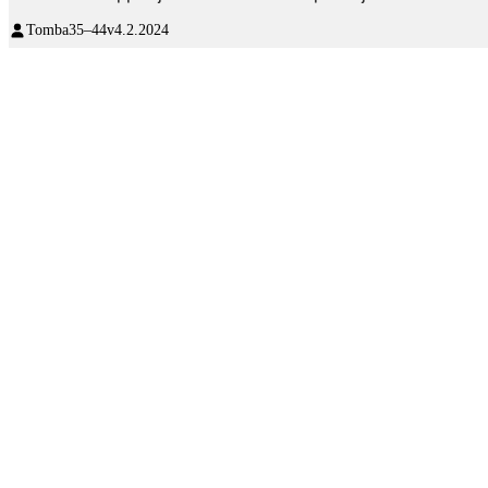
Tomba
35–44v
4.2.2024