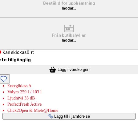
Beställd för upphämtning
laddar...
Från butikshyllan
laddar...
Kan skickas
0
st
nte tillgänglig
Lägg i varukorgen
Energiklass A
Volym 259 l / 103 l
Ljudnivå 33 dB
PerfectFresh Active
Click2Open & Miele@Home
Lägg till i jämförelse
Betaltjänster