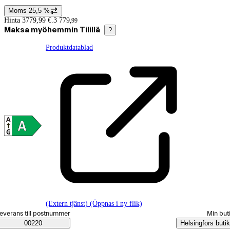
Moms 25,5 %
Prisinformation
Hinta 3779,99 €.
3 779
,
99
Maksa myöhemmin Tilillä
?
Produktdatablad
(Extern tjänst) (Öppnas i ny flik)
älj beställningssätt
everans till postnummer
Min but
Saatavuustiedot
00220
Helsingfors butik