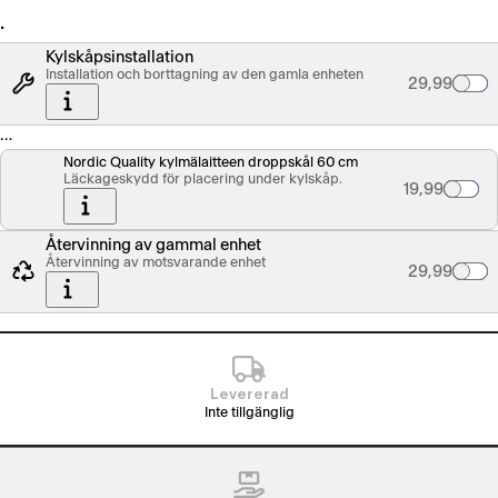
…
Kylskåpsinstallation
Installation och borttagning av den gamla enheten
Palvelun hin
29,99
…
Nordic Quality kylmälaitteen droppskål 60 cm
Läckageskydd för placering under kylskåp.
Tuotteen hin
19,99
Återvinning av gammal enhet
Återvinning av motsvarande enhet
Palvelun hin
29,99
Levererad
Inte tillgänglig