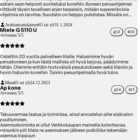
astiani saan helposti sovitetuksi koreihin. Koneen perusohjelmat
riittävät täysin tavallisen arjen tarpeisiin, mitään supererikoisia
ohjelmia en tarvitse. Suodatin on helppo puhdistaa. Minulla on
ollut elämäni aikana noin kymmenkunta astianpesukonetta, tämän
Arabianrantalainen
65 tai yli
31.1.2024
pesutulos on kaikkein paras. Lisäilo oli, kun koneen mukana tuli
Miele G 5110 U
(kerrankin!) hyvällä suomenkielellä tehty selkeä kirjallinen opas.
3
0
Arvosana 5/5
Ostettiin 20 vuotta palvelleen tilalle. Halusimme hyvän
peruskoneen ja kun tästä mallista oli hyvä tarjous, päädyimme
tähän. Olemme erittäin tyytyväisiä pesutulokseen sekä tilaviin ja
hyvin liukuviin koreihin. Tunnin pesuohjelmalla hyvä tulos.
Masa
65 tai yli
24.12.2023
Ap kone
4
1
Arvosana 5/5
Takuuvarmaa laatua ja toimintaa, ainut arvostelun aihe sisävalon
puuttuminen.
Asennustoiminta ei ollut Verkkokaupan mainetta kohottavaa,
minunkin piti tilata ns asennuksen jälkeen putkiliike tekemään
asennus loppuun.