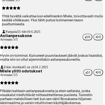
Arvosana 5/5
Yhtä hyvältä vaikuttaa kun edellinenkin Miele, toivottavasti myös
kestää yhtäkauan. Yksi tähti putosi kolmannen tason
puuttumisesta.
Pampula
55–64v
10.6.2025
Astianpesukone
0
0
Arvosana 5/5
Hyvin on toiminut. Kuivuneet puurolautaset jäävät joskus lisaisiksi,
mutta niin on ollut aijemmillakin astianpesukoneilla.
Erkki Jortikka
65 tai yli
18.2.2025
Miele ylitti odotukset
1
0
Arvosana 5/5
Pitkään kahlasin astianpesukoneita ja etsin sellaista, jonka
sisuskalut miellyttävät mittasuhteittensa puolesta. Tunnistin
parhaan mahdollisen heti kun sen näin! Bonuksena hiljainen
äänimaailma ja varsin intuitiivinen käyttäjäkokemus.