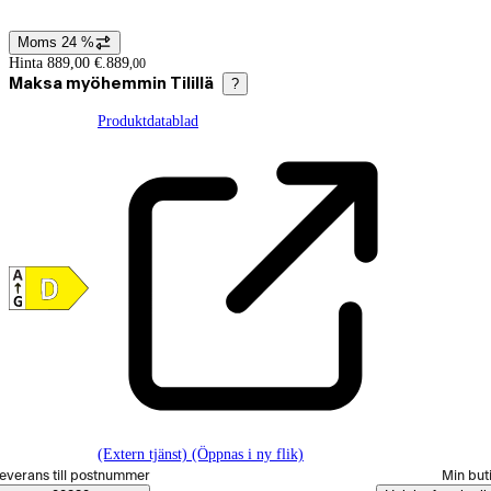
Moms 24 %
Prisinformation
Hinta 889,00 €.
889
,
00
Maksa myöhemmin Tilillä
?
Produktdatablad
(Extern tjänst) (Öppnas i ny flik)
älj beställningssätt
everans till postnummer
Min but