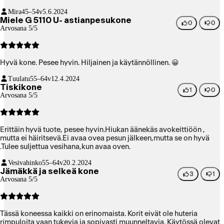
Mira
45–54v
5.6.2024
Miele G 5110 U- astianpesukone
0
0
Arvosana 5/5
Hyvä kone. Pesee hyvin. Hiljainen ja käytännöllinen. 😀
Tuulatu
55–64v
12.4.2024
Tiskikone
1
0
Arvosana 5/5
Erittäin hyvä tuote, pesee hyvin.Hiukan äänekäs avokeittiöön ,
mutta ei häiritsevä.Ei avaa ovea pesun jälkeen,mutta se on hyvä
.Tulee suljettua vesihana,kun avaa oven.
Vesivahinko
55–64v
20.2.2024
Jämäkkä ja selkeä kone
3
1
Arvosana 5/5
Tässä koneessa kaikki on erinomaista. Korit eivät ole huteria
rimpuloita vaan tukevia ja sopivasti muunneltavia. Käytössä olevat