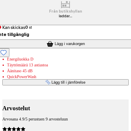
Från butikshyllan
laddar...
Kan skickas
0
st
nte tillgänglig
Lägg i varukorgen
Energiluokka D
Täyttömäärä 13 astiastoa
Äänitaso 45 dB
QuickPowerWash
Lägg till i jämförelse
Betaltjänster
Arvostelut
Arvosana 4.9/5 perustuen 9 arvosteluun