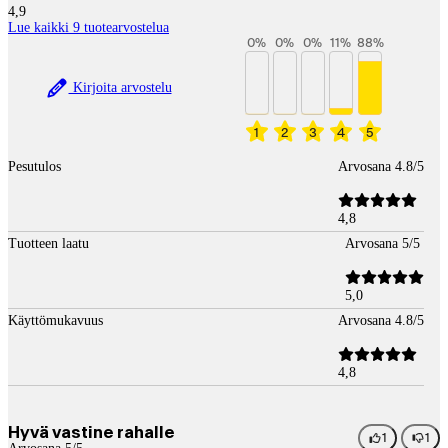
4,9
Lue kaikki 9 tuotearvostelua
0
%
0
%
0
%
11
%
88
%
Kirjoita arvostelu
1
2
3
4
5
Pesutulos
Arvosana 4.8/5
4,8
Tuotteen laatu
Arvosana 5/5
5,0
Käyttömukavuus
Arvosana 4.8/5
4,8
Hyvä vastine rahalle
1
1