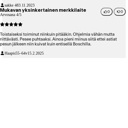
sakke 48
3.11.2023
Mukavan yksinkertainen merkkilaite
0
0
Arvosana 4/5
Toistaiseksi toiminut niinkuin pitääkin. Ohjelmia vähän mutta
riittävästi. Pesee puhtaaksi. Ainoa pieni miinus siitä ettei astiat
pesun jälkeen niin kuivat kuin entisellä Boschilla.
Haapis
55–64v
15.2.2025