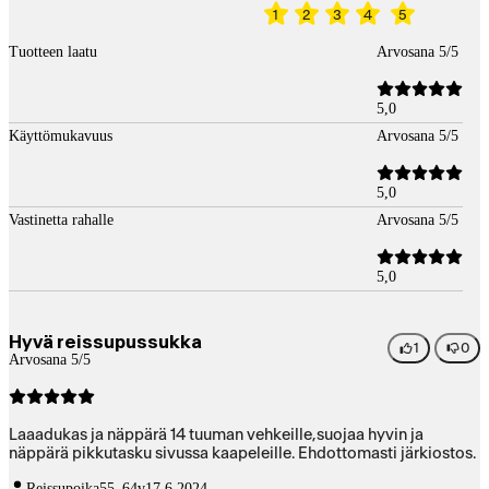
1
2
3
4
5
Tuotteen laatu
Arvosana 5/5
5,0
Käyttömukavuus
Arvosana 5/5
5,0
Vastinetta rahalle
Arvosana 5/5
5,0
Hyvä reissupussukka
1
0
Arvosana 5/5
Laaadukas ja näppärä 14 tuuman vehkeille,suojaa hyvin ja
näppärä pikkutasku sivussa kaapeleille. Ehdottomasti järkiostos.
Reissupoika
55–64v
17.6.2024