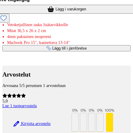
Lägg i varukorgen
Vetoketjullinen tasku lisätarvikkeille
Mitat 36,5 x 26 x 2 cm
4mm paksuinen neopreeni
Macbook Pro 15", kannettava 13-14"
Lägg till i jämförelse
Betaltjänster
Arvostelut
Arvosana 5/5 perustuen 1 arvosteluun
5,0
Lue 1 tuotearvostelu
0
%
0
%
0
%
0
%
100
%
Kirjoita arvostelu