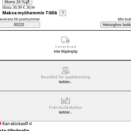
Moms 24 %
Prisinformation
Hinta 30,99 €.
30
,
99
Maksa myöhemmin Tilillä
?
älj beställningssätt
everans till postnummer
Min but
Saatavuustiedot
00220
Helsingfors butik
Levererad
Inte tillgänglig
Beställd för upphämtning
laddar...
Från butikshyllan
laddar...
Kan skickas
0
st
nte tillgänglig