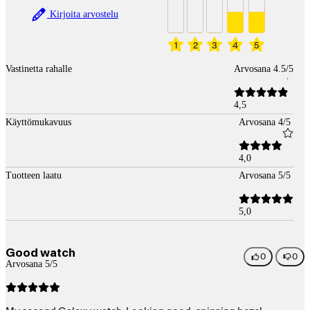
Kirjoita arvostelu
1
2
3
4
5
Vastinetta rahalle
Arvosana 4.5/5
4,5
Käyttömukavuus
Arvosana 4/5
4,0
Tuotteen laatu
Arvosana 5/5
5,0
Good watch
0
0
Arvosana 5/5