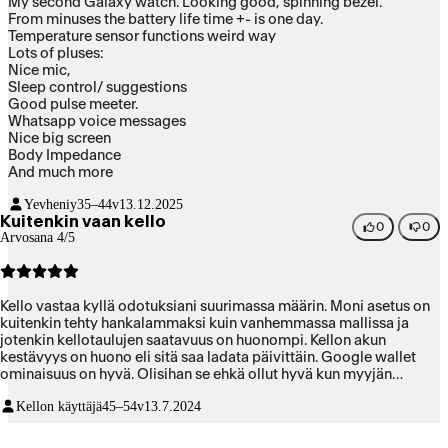
My second Galaxy watch. Looking good, spinning bezel.
From minuses the battery life time +- is one day.
Temperature sensor functions weird way
Lots of pluses:
Nice mic,
Sleep control/ suggestions
Good pulse meeter.
Whatsapp voice messages
Nice big screen
Body Impedance
And much more
Yevheniy
35–44v
13.12.2025
Kuitenkin vaan kello
0
0
Arvosana 4/5
Kello vastaa kyllä odotuksiani suurimassa määrin. Moni asetus on
kuitenkin tehty hankalammaksi kuin vanhemmassa mallissa ja
jotenkin kellotaulujen saatavuus on huonompi. Kellon akun
kestävyys on huono eli sitä saa ladata päivittäin. Google wallet
ominaisuus on hyvä. Olisihan se ehkä ollut hyvä kun myyjän
kanssa vertailimme kelloja että tuotteesta tulee kuukauden sisään
Kellon käyttäjä
45–54v
13.7.2024
uusi malli. Tähän isompaan näyttöön olen kuitenkin ollut erittäin
tyytyväinen.