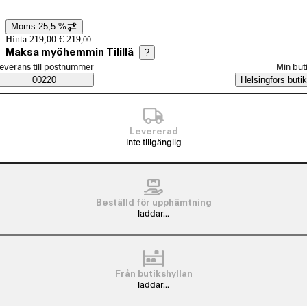
Moms 25,5 %
Prisinformation
Hinta 219,00 €.
219
,
00
Maksa myöhemmin Tilillä
?
älj beställningssätt
everans till postnummer
Min but
Saatavuustiedot
00220
Helsingfors butik
Levererad
Inte tillgänglig
Beställd för upphämtning
laddar...
Från butikshyllan
laddar...