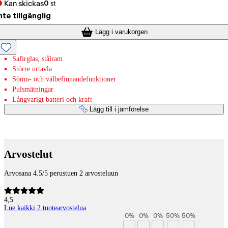
Kan skickas
0
st
nte tillgänglig
Lägg i varukorgen
Safirglas, stålram
Större urtavla
Sömn- och välbefinnandefunktioner
Pulsmätningar
Långvarigt batteri och kraft
Lägg till i jämförelse
Betaltjänster
Arvostelut
Arvosana 4.5/5 perustuen 2 arvosteluun
4,5
Lue kaikki 2 tuotearvostelua
0
%
0
%
0
%
50
%
50
%