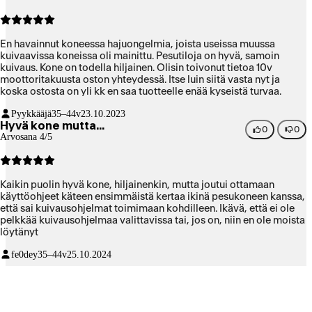
En havainnut koneessa hajuongelmia, joista useissa muussa
kuivaavissa koneissa oli mainittu. Pesutiloja on hyvä, samoin
kuivaus. Kone on todella hiljainen. Olisin toivonut tietoa 10v
moottoritakuusta oston yhteydessä. Itse luin siitä vasta nyt ja
koska ostosta on yli kk en saa tuotteelle enää kyseistä turvaa.
Pyykkääjä
35–44v
23.10.2023
Hyvä kone mutta...
0
0
Arvosana 4/5
Kaikin puolin hyvä kone, hiljainenkin, mutta joutui ottamaan
käyttöohjeet käteen ensimmäistä kertaa ikinä pesukoneen kanssa,
että sai kuivausohjelmat toimimaan kohdilleen. Ikävä, että ei ole
pelkkää kuivausohjelmaa valittavissa tai, jos on, niin en ole moista
löytänyt
fe0dey
35–44v
25.10.2024