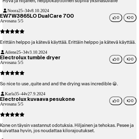
Hyvä ja hiljanen, helppokäyttöinen sopiva yksinasuvalle
Noora
25–34v
8.10.2024
EW7W3865LO DualCare 700
0
0
Arvosana 5/5
Erittäin helppo ja kätevä käyttää. Erittäin helppo ja kätevä käyttää.
Ailene
25–34v
3.10.2024
Electrolux tumble dryer
0
0
Arvosana 5/5
So nice to use ,quite and and the drying was incredible 😀.
Karla
35–44v
27.9.2024
Electrolux kuvaava pesukone
0
0
Arvosana 5/5
Kone on täysin vastannut odotuksia. Hiljainen ja tehokas. Pesee ja
kuivattaa hyvin, jos noudattaa kilorajoutukset.