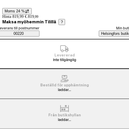
Moms 24 %
Prisinformation
Hinta 819,99 €.
819
,
99
Maksa myöhemmin Tilillä
?
älj beställningssätt
everans till postnummer
Min but
Saatavuustiedot
00220
Helsingfors butik
Levererad
Inte tillgänglig
Beställd för upphämtning
laddar...
Från butikshyllan
laddar...