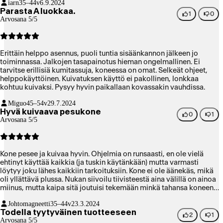
iarn
35–44v
6.9.2024
Parasta A luokkaa.
1
0
Arvosana 5/5
Erittäin helppo asennus, puoli tuntia sisäänkannon jälkeen jo
toiminnassa. Jalkojen tasapainotus hieman ongelmallinen. Ei
tarvitse erillisiä kumitassuja, koneessa on omat. Selkeät ohjeet,
helppokäyttöinen. Kuivatuksen käyttö ei pakollinen, lonkkaa
kohtuu kuivaksi. Pysyy hyvin paikallaan kovassakin vauhdissa.
Miguo
45–54v
29.7.2024
Hyvä kuivaava pesukone
0
1
Arvosana 5/5
Kone pesee ja kuivaa hyvin. Ohjelmia on runsaasti, en ole vielä
ehtinyt käyttää kaikkia (ja tuskin käytänkään) mutta varmasti
löytyy joku lähes kaikkiin tarkoituksiin. Kone ei ole äänekäs, mikä
oli yllättävä plussa. Nukan siivoilu tiivisteestä aina välillä on ainoa
miinus, mutta kaipa sitä joutuisi tekemään minkä tahansa koneen
kanssa.
Johtomagneetti
35–44v
23.3.2024
Todella tyytyväinen tuotteeseen
2
1
Arvosana 5/5