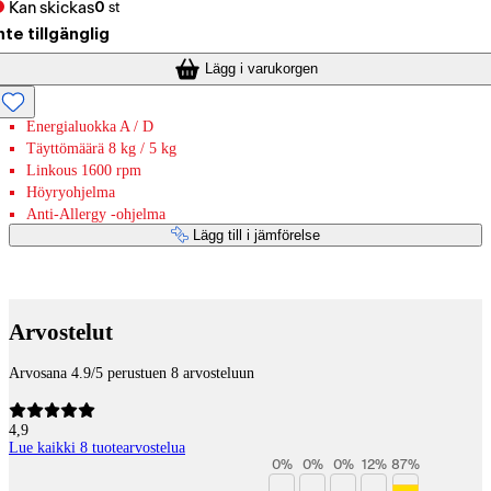
Kan skickas
0
st
nte tillgänglig
Lägg i varukorgen
Energialuokka A / D
Täyttömäärä 8 kg / 5 kg
Linkous 1600 rpm
Höyryohjelma
Anti-Allergy -ohjelma
Lägg till i jämförelse
Betaltjänster
Arvostelut
Arvosana 4.9/5 perustuen 8 arvosteluun
4,9
Lue kaikki 8 tuotearvostelua
0
%
0
%
0
%
12
%
87
%