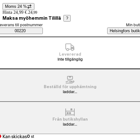
Moms 24 %
Prisinformation
Hinta 24,99 €.
24
,
99
Maksa myöhemmin Tilillä
?
älj beställningssätt
everans till postnummer
Min but
Saatavuustiedot
00220
Helsingfors butik
Levererad
Inte tillgänglig
Beställd för upphämtning
laddar...
Från butikshyllan
laddar...
Kan skickas
0
st