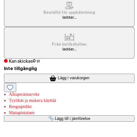
Beställd för upphämtning
laddar...
Från butikshyllan
laddar...
Kan skickas
0
st
Inte tillgänglig
Lägg i varukorgen
Alkuperäistarvike
Tyylikäs ja mukava käyttää
Rengaspidike
Mattapintainen
Lägg till i jämförelse