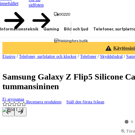
innehållet
sidfoten
00220
Informationsteknik
Gaming
Bild och ljud
Telefoner, surfplatt
Helsingfors butik
Käytössäsi
Etusivu
/
Telefoner, surfplattor och klockor
/
Telefoner
/
Skyddsfodral
/
Sams
Samsung Galaxy Z Flip5 Silicone Cas
tummansininen
Ei arvosanaa
Recensera produkten
Ställ den första frågan
Produktbilder och videor
Vis
Visa p
Förs