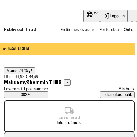
sv
Logga in
Hobby och fritid
En timmes leverans
För företag
Outlet
Fyndpartier
Guider och artiklar
Vaihtokauppa
e lisää täältä.
Tjänster
Aktuellt
Moms 24 %
Prisinformation
Hinta 44,99 €.
44
,
99
Maksa myöhemmin Tilillä
?
Välj beställningssätt
Leverans till postnummer
Min butik
Saatavuustiedot
00220
Helsingfors butik
Levererad
Inte tillgänglig