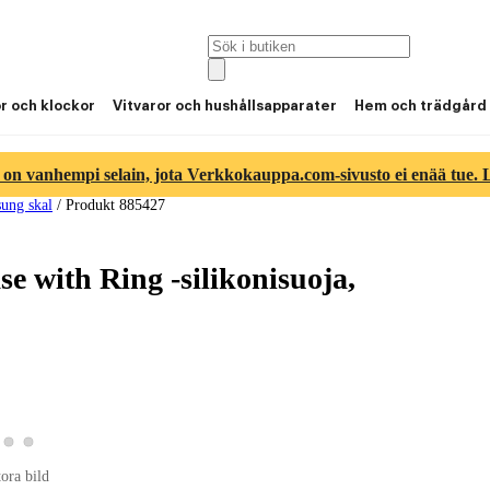
or och klockor
Vitvaror och hushållsapparater
Hem och trädgård
 on vanhempi selain, jota Verkkokauppa.com-sivusto ei enää tue. Lu
ung skal
/
Produkt 885427
e with Ring -silikonisuoja,
a produktbild 2
Visa produktbild 3
Visa produktbild 4
roduktbild 1
tora bild