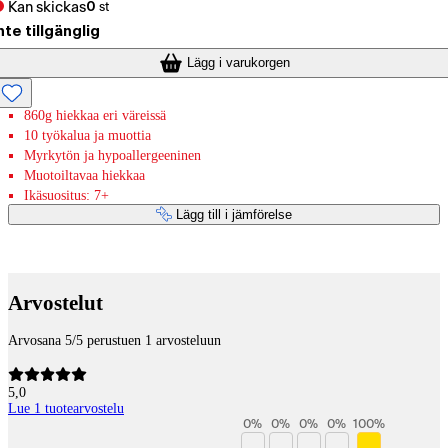
Kan skickas
0
st
nte tillgänglig
Lägg i varukorgen
860g hiekkaa eri väreissä
10 työkalua ja muottia
Myrkytön ja hypoallergeeninen
Muotoiltavaa hiekkaa
Ikäsuositus: 7+
Lägg till i jämförelse
Betaltjänster
Arvostelut
Arvosana 5/5 perustuen 1 arvosteluun
5,0
Lue 1 tuotearvostelu
0
%
0
%
0
%
0
%
100
%