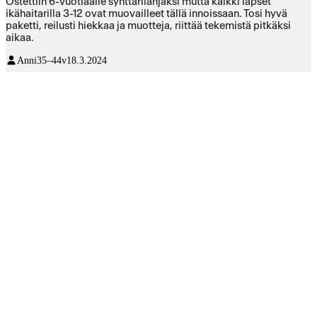
Ostettiin 6-vuotiaalle synttärilahjaksi mutta kaikki lapset
ikähaitarilla 3-12 ovat muovailleet tällä innoissaan. Tosi hyvä
paketti, reilusti hiekkaa ja muotteja, riittää tekemistä pitkäksi
aikaa.
Anni
35–44v
18.3.2024