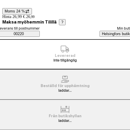
Moms 24 %
Prisinformation
Hinta 26,99 €.
26
,
99
Maksa myöhemmin Tilillä
?
älj beställningssätt
everans till postnummer
Min but
Saatavuustiedot
00220
Helsingfors butik
Levererad
Inte tillgänglig
Beställd för upphämtning
laddar...
Från butikshyllan
laddar...