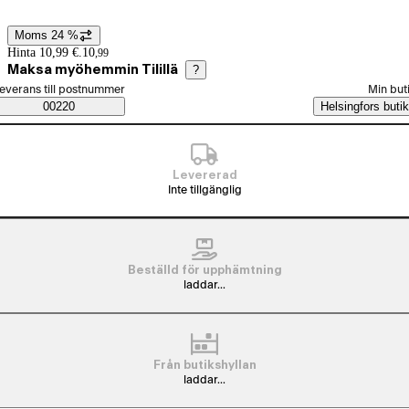
Moms 24 %
Prisinformation
Hinta 10,99 €.
10
,
99
Maksa myöhemmin Tilillä
?
älj beställningssätt
everans till postnummer
Min but
Saatavuustiedot
00220
Helsingfors butik
Levererad
Inte tillgänglig
Beställd för upphämtning
laddar...
Från butikshyllan
laddar...