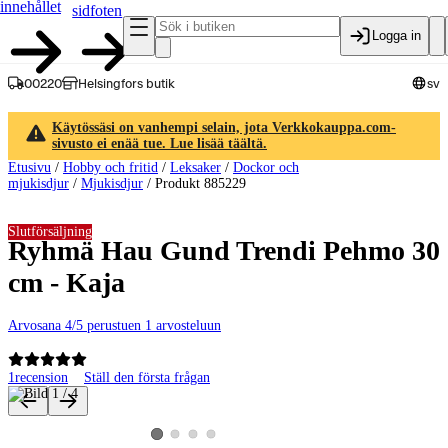
innehållet
sidfoten
Logga in
00220
Helsingfors butik
sv
Käytössäsi on vanhempi selain, jota Verkkokauppa.com-
sivusto ei enää tue. Lue lisää täältä.
Etusivu
/
Hobby och fritid
/
Leksaker
/
Dockor och
mjukisdjur
/
Mjukisdjur
/
Produkt 885229
Slutförsäljning
Ryhmä Hau Gund Trendi Pehmo 30
cm - Kaja
Arvosana 4/5 perustuen 1 arvosteluun
1
recension
Ställ den första frågan
Produktbilder och videor
Visa produktbild 2
Visa produktbild 3
Visa produktbild 4
Visa produktbild 1