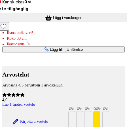
Kan skickas
0
st
nte tillgänglig
Lägg i varukorgen
Ihana unikaveri!
Koko 30 cm
Ikäsuositus: 0+
Lägg till i jämförelse
Betaltjänster
Arvostelut
Arvosana 4/5 perustuen 1 arvosteluun
4,0
Lue 1 tuotearvostelu
0
%
0
%
0
%
100
%
0
%
Kirjoita arvostelu