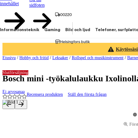
innehållet
sidfoten
00220
Informationsteknik
Gaming
Bild och ljud
Telefoner, surfplatt
Helsingfors butik
Käytössäsi
Etusivu
/
Hobby och fritid
/
Leksaker
/
Rollspel och musikinstrument
/
Barne
Slutförsäljning
Bosch mini -työkalulaukku Ixolinoll
Ei arvosanaa
Recensera produkten
Ställ den första frågan
Produktbilder och videor
Vi
Förs