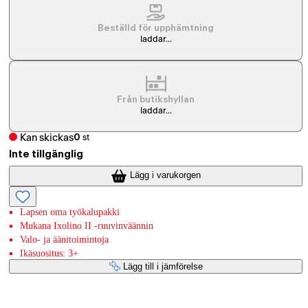
Beställd för upphämtning
laddar...
Från butikshyllan
laddar...
Kan skickas
0
st
Inte tillgänglig
Lägg i varukorgen
Lapsen oma työkalupakki
Mukana Ixolino II -ruuvinväännin
Valo- ja äänitoimintoja
Ikäsuositus: 3+
Lägg till i jämförelse