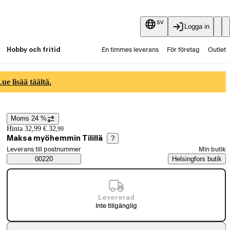
sv
Logga in
Hobby och fritid
En timmes leverans
För företag
Outlet
Fyndpartier
Guider och artiklar
Vaihtokauppa
e lisää täältä.
Tjänster
Aktuellt
Moms 24 %
Prisinformation
Hinta 32,99 €.
32
,
99
Maksa myöhemmin Tilillä
?
Välj beställningssätt
Leverans till postnummer
Min butik
Saatavuustiedot
00220
Helsingfors butik
Levererad
Inte tillgänglig