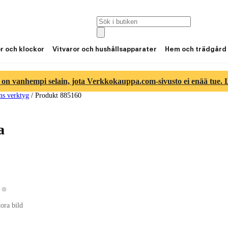
or och klockor
Vitvaror och hushållsapparater
Hem och trädgård
 on vanhempi selain, jota Verkkokauppa.com-sivusto ei enää tue. Lu
ns verktyg
/
Produkt 885160
a
Visa produktbild 2
sa produktbild 1
tora bild