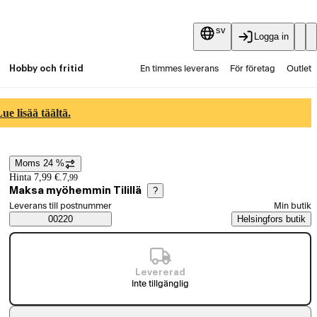
sv
Logga in
Hobby och fritid
En timmes leverans
För företag
Outlet
Fyndpartier
Guider och artiklar
Vaihtokauppa
e lisää täältä.
Tjänster
Aktuellt
Moms 24 %
Prisinformation
Hinta 7,99 €.
7
,
99
Maksa myöhemmin Tilillä
?
Välj beställningssätt
Leverans till postnummer
Min butik
Saatavuustiedot
00220
Helsingfors butik
Levererad
Inte tillgänglig