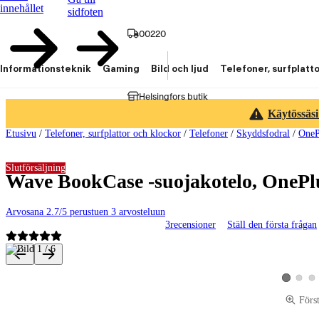
innehållet
sidfoten
00220
Informationsteknik
Gaming
Bild och ljud
Telefoner, surfplatt
Helsingfors butik
Käytössäsi
Etusivu
/
Telefoner, surfplattor och klockor
/
Telefoner
/
Skyddsfodral
/
OneP
Slutförsäljning
Wave BookCase -suojakotelo, OnePl
Arvosana 2.7/5 perustuen 3 arvosteluun
3
recensioner
Ställ den första frågan
Produktbilder och videor
Visa pro
Vis
Visa produ
Förs