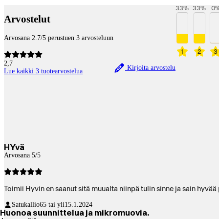
33
%
33
%
0
Arvostelut
Arvosana 2.7/5 perustuen 3 arvosteluun
1
2
3
2,7
Kirjoita arvostelu
Lue kaikki 3 tuotearvostelua
HYvä
Arvosana 5/5
Toimii Hyvin en saanut sitä muualta niinpä tulin sinne ja sain hyvää
Satukallio
65 tai yli
15.1.2024
Huonoa suunnittelua ja mikromuovia.