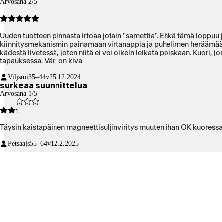
Arvosana 2/5
Uuden tuotteen pinnasta irtoaa jotain "samettia". Ehkä tämä loppuu 
kiinnitysmekanismin painamaan virtanappia ja puhelimen heräämään
kädestä livetessä, joten niitä ei voi oikein leikata poiskaan. Kuori, 
tapauksessa. Väri on kiva
Viljsmi
35–44v
25.12.2024
surkeaa suunnittelua
Arvosana 1/5
Täysin kaistapäinen magneettisuljinviritys muuten ihan OK kuoressa. S
Petsaajs
55–64v
12.2.2025