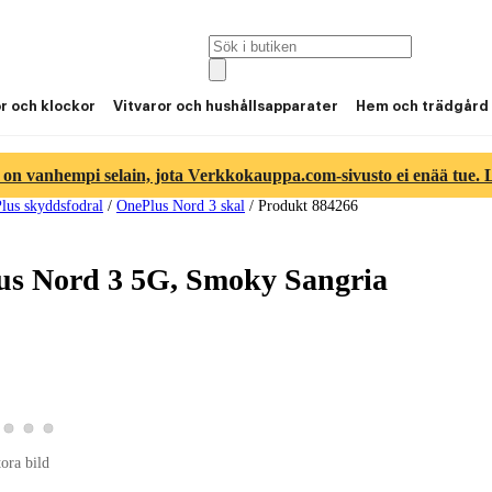
or och klockor
Vitvaror och hushållsapparater
Hem och trädgård
 on vanhempi selain, jota Verkkokauppa.com-sivusto ei enää tue. Lu
lus skyddsfodral
/
OnePlus Nord 3 skal
/
Produkt 884266
us Nord 3 5G, Smoky Sangria
duktbild 2
a produktbild 3
Visa produktbild 4
Visa produktbild 5
Visa produktbild 6
ktbild 1
tora bild