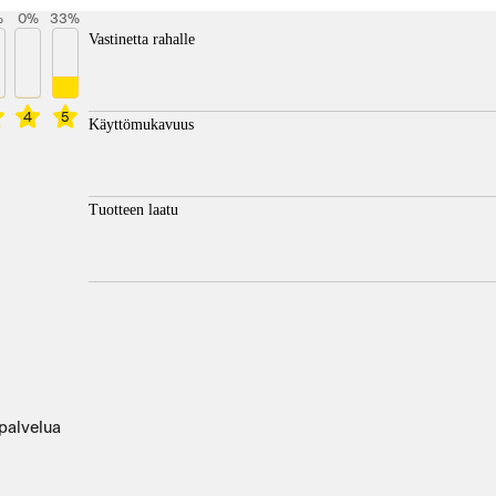
%
0
%
33
%
Vastinetta rahalle
4
5
Käyttömukavuus
Tuotteen laatu
 palvelua