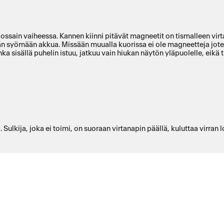
jossain vaiheessa. Kannen kiinni pitävät magneetit on tismalleen vir
 syömään akkua. Missään muualla kuorissa ei ole magneetteja joten
jonka sisällä puhelin istuu, jatkuu vain hiukan näytön yläpuolelle, eik
ulkija, joka ei toimi, on suoraan virtanapin päällä, kuluttaa virran 