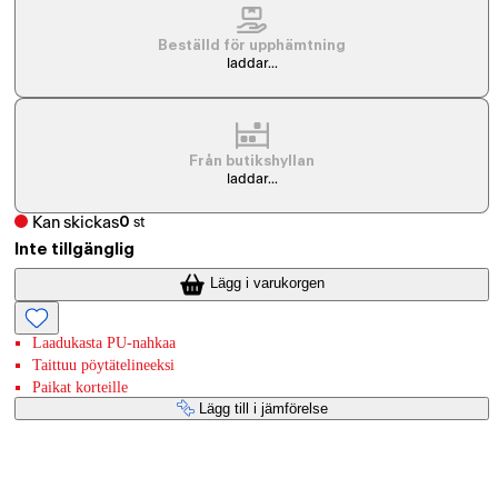
Beställd för upphämtning
laddar...
Från butikshyllan
laddar...
Kan skickas
0
st
Inte tillgänglig
Lägg i varukorgen
Laadukasta PU-nahkaa
Taittuu pöytätelineeksi
Paikat korteille
Lägg till i jämförelse