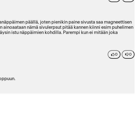
tanäppäimen päällä, joten pienikin paine sivusta saa magneettisen
 ainoaataan nämä sivulerpsut pitää kannen kiinni esim puhelimen
ä täysin istu näppäimien kohdilla. Parempi kun ei mitään joka
0
0
loppuun.