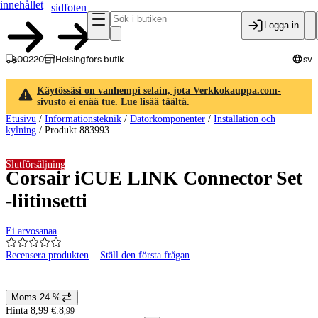
innehållet
sidfoten
Logga in
00220
Helsingfors butik
sv
Käytössäsi on vanhempi selain, jota Verkkokauppa.com-
sivusto ei enää tue. Lue lisää täältä.
Etusivu
/
Informationsteknik
/
Datorkomponenter
/
Installation och
kylning
/
Produkt 883993
Slutförsäljning
Corsair iCUE LINK Connector Set
-liitinsetti
Ei arvosanaa
Recensera produkten
Ställ den första frågan
Produktbilder och videor
Moms 24 %
Prisinformation
Hinta 8,99 €.
8
,
99