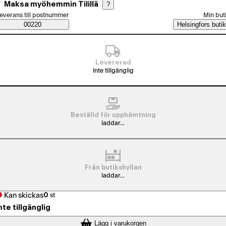
Maksa myöhemmin Tilillä
?
älj beställningssätt
everans till postnummer
Min but
Saatavuustiedot
00220
Helsingfors butik
Levererad
Inte tillgänglig
Beställd för upphämtning
laddar...
Från butikshyllan
laddar...
Kan skickas
0
st
nte tillgänglig
Lägg i varukorgen