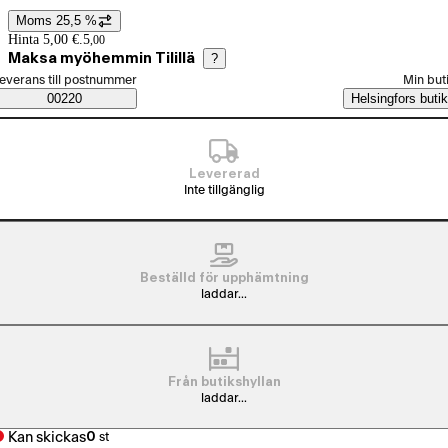
Moms 25,5 %
Prisinformation
Hinta 5,00 €.
5
,
00
Maksa myöhemmin Tilillä
?
älj beställningssätt
everans till postnummer
Min but
Saatavuustiedot
00220
Helsingfors butik
Levererad
Inte tillgänglig
Beställd för upphämtning
laddar...
Från butikshyllan
laddar...
Kan skickas
0
st