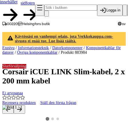
innehållet
sidfoten
Logga in
00220
Helsingfors butik
sv
Käytössäsi on vanhempi selain, jota Verkkokauppa.com-
sivusto ei enää tue. Lue lisää täältä.
Etusivu
/
Informationsteknik
/
Datorkomponenter
/
Komponentkablar för
datorer
/
Övriga komponentkablar
/
Produkt 883984
Slutförsäljning
Corsair iCUE LINK Slim-kabel, 2 x
200 mm kabel
Ei arvosanaa
Recensera produkten
Ställ den första frågan
Produktbilder och videor
Visa produktbild 2
Visa produktbild 3
Visa produktbild 1