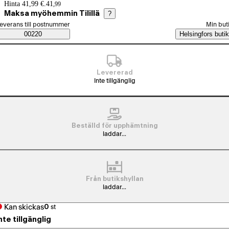
Prisinformation
Hinta 41,99 €.
41
,
99
Maksa myöhemmin Tilillä
?
älj beställningssätt
everans till postnummer
Min but
Saatavuustiedot
00220
Helsingfors butik
Levererad
Inte tillgänglig
Beställd för upphämtning
laddar...
Från butikshyllan
laddar...
Kan skickas
0
st
nte tillgänglig