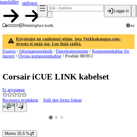
innehållet
sidfoten
Logga in
00220
Helsingfors butik
sv
Käytössäsi on vanhempi selain, jota Verkkokauppa.com-
sivusto ei enää tue. Lue lisää täältä.
Etusivu
/
Informationsteknik
/
Datorkomponenter
/
Komponentkablar för
datorer
/
Övriga komponentkablar
/
Produkt 883951
Corsair iCUE LINK kabelset
Ei arvosanaa
Recensera produkten
Ställ den första frågan
Produktbilder och videor
Visa produktbild 2
Visa produktbild 3
Visa produktbild 1
Moms 25,5 %