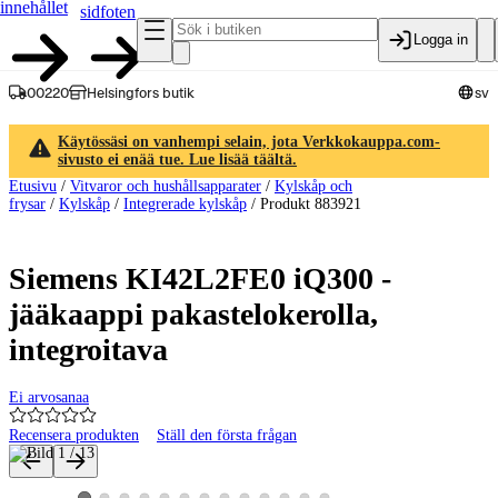
innehållet
sidfoten
Logga in
00220
Helsingfors butik
sv
Käytössäsi on vanhempi selain, jota Verkkokauppa.com-
sivusto ei enää tue. Lue lisää täältä.
Etusivu
/
Vitvaror och hushållsapparater
/
Kylskåp och
frysar
/
Kylskåp
/
Integrerade kylskåp
/
Produkt 883921
Siemens KI42L2FE0 iQ300 -
jääkaappi pakastelokerolla,
integroitava
Ei arvosanaa
Recensera produkten
Ställ den första frågan
Produktbilder och videor