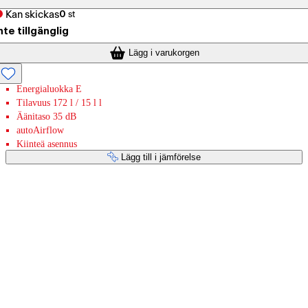
Kan skickas
0
st
nte tillgänglig
Lägg i varukorgen
Energialuokka E
Tilavuus 172 l / 15 l l
Äänitaso 35 dB
autoAirflow
Kiinteä asennus
Lägg till i jämförelse
Betaltjänster