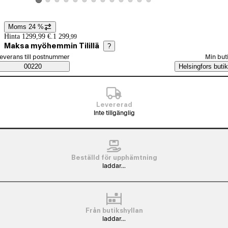
Visa produktbild 2
Visa produktbild 3
Visa produktbild 4
Visa produktbild 5
Visa produktbild 6
Visa produktbild 7
Visa produktbild 8
Visa produktbild 9
Visa produktbild 10
Visa produktbild 11
Visa produktbild 12
Visa produktbild 13
Visa produktbild 1
Moms 24 %
Prisinformation
Hinta 1299,99 €.
1 299
,
99
Maksa myöhemmin Tilillä
?
älj beställningssätt
everans till postnummer
Min but
Saatavuustiedot
00220
Helsingfors butik
Levererad
Inte tillgänglig
Beställd för upphämtning
laddar...
Från butikshyllan
laddar...