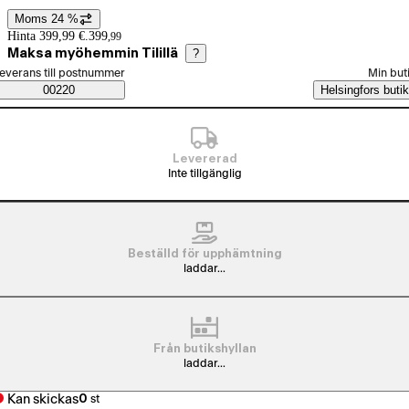
Moms 24 %
Prisinformation
Hinta 399,99 €.
399
,
99
Maksa myöhemmin Tilillä
?
älj beställningssätt
everans till postnummer
Min but
Saatavuustiedot
00220
Helsingfors butik
Levererad
Inte tillgänglig
Beställd för upphämtning
laddar...
Från butikshyllan
laddar...
Kan skickas
0
st