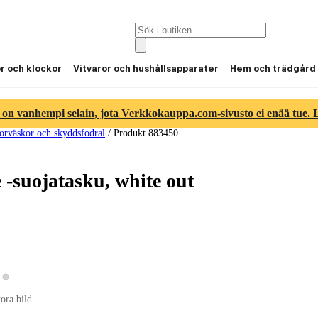
or och klockor
Vitvaror och hushållsapparater
Hem och trädgård
 on vanhempi selain, jota Verkkokauppa.com-sivusto ei enää tue. Lu
orväskor och skyddsfodral
/
Produkt 883450
-suojatasku, white out
Visa produktbild 2
sa produktbild 1
tora bild