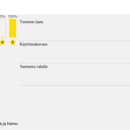
0
%
100
%
Tuotteen laatu
4
5
Käyttömukavuus
Vastinetta rahalle
s ja hieno.