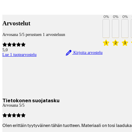
Betaltjänster
0
%
0
%
0
%
Arvostelut
Arvosana 5/5 perustuen 1 arvosteluun
1
2
3
5,0
Kirjoita arvostelu
Lue 1 tuotearvostelu
Tietokonen suojatasku
Arvosana 5/5
Olen erittäin tyytyväinen tähän tuotteen. Materiaali on tosi laaduka