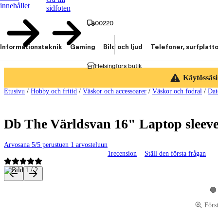
innehållet
sidfoten
00220
Informationsteknik
Gaming
Bild och ljud
Telefoner, surfplatt
Helsingfors butik
Käytössäsi
Etusivu
/
Hobby och fritid
/
Väskor och accessoarer
/
Väskor och fodral
/
Dat
Db The Världsvan 16" Laptop sleeve 
Arvosana 5/5 perustuen 1 arvosteluun
1
recension
Ställ den första frågan
Produktbilder och videor
Vi
Förs