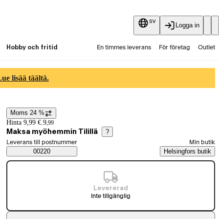
sv
Logga in
Hobby och fritid
En timmes leverans
För företag
Outlet
Fyndpartier
Guider och artiklar
Vaihtokauppa
e lisää täältä.
Tjänster
Aktuellt
Moms 24 %
Prisinformation
Hinta 9,99 €.
9
,
99
Maksa myöhemmin Tilillä
?
Välj beställningssätt
Leverans till postnummer
Min butik
Saatavuustiedot
00220
Helsingfors butik
Levererad
Inte tillgänglig