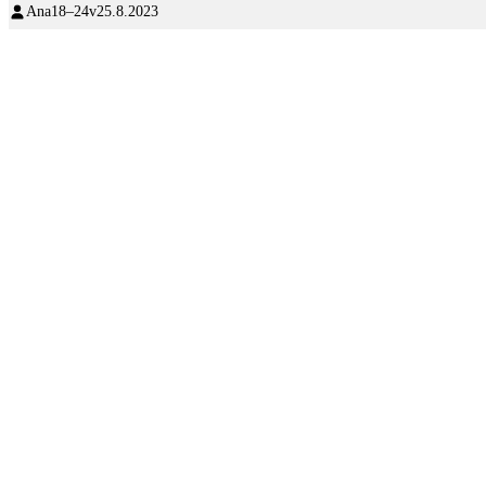
Ana
18–24v
25.8.2023