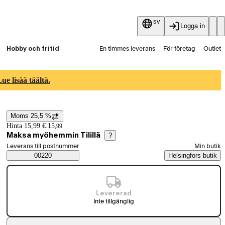
sv
Logga in
Hobby och fritid
En timmes leverans
För företag
Outlet
Fyndpartier
Guider och artiklar
Vaihtokauppa
e lisää täältä.
Tjänster
Aktuellt
Moms 25,5 %
Prisinformation
Hinta 15,99 €.
15
,
99
Maksa myöhemmin Tilillä
?
Välj beställningssätt
Leverans till postnummer
Min butik
Saatavuustiedot
00220
Helsingfors butik
Levererad
Inte tillgänglig