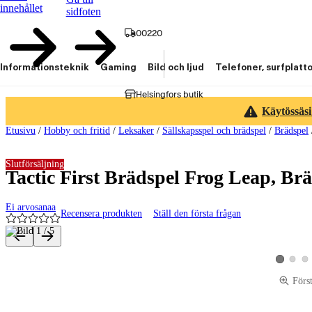
innehållet
sidfoten
00220
Informationsteknik
Gaming
Bild och ljud
Telefoner, surfplatt
Helsingfors butik
Käytössäsi
Etusivu
/
Hobby och fritid
/
Leksaker
/
Sällskapsspel och brädspel
/
Brädspel
Slutförsäljning
Tactic First Brädspel Frog Leap, Br
Ei arvosanaa
Recensera produkten
Ställ den första frågan
Produktbilder och videor
Visa pro
Vis
Visa produ
Förs