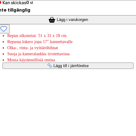
Kan skickas
0
st
nte tillgänglig
Lägg i varukorgen
Repun ulkomitat: 51 x 31 x 18 cm
Repussa lokero jopa 17" kannettavalle
Olka-, rinta- ja vyötäröhihnat
Suoja ja kameralaukku irrotettavissa
Monia käytännöllisiä omina
Lägg till i jämförelse
Betaltjänster