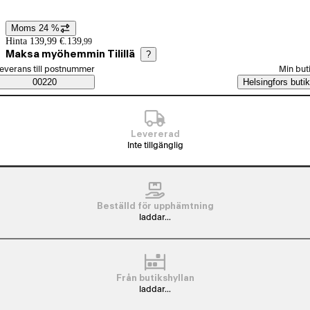
Moms 24 %
Prisinformation
Hinta 139,99 €.
139
,
99
Maksa myöhemmin Tilillä
?
älj beställningssätt
everans till postnummer
Min but
Saatavuustiedot
00220
Helsingfors butik
Levererad
Inte tillgänglig
Beställd för upphämtning
laddar...
Från butikshyllan
laddar...