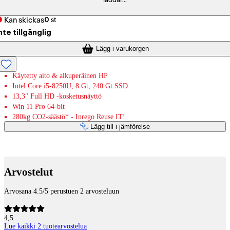
laddar...
Kan skickas
0
st
nte tillgänglig
Lägg i varukorgen
Käytetty aito & alkuperäinen HP
Intel Core i5-8250U, 8 Gt, 240 Gt SSD
13,3" Full HD -kosketusnäyttö
Win 11 Pro 64-bit
280kg CO2-säästö* - Inrego Reuse IT!
Lägg till i jämförelse
Betaltjänster
Arvostelut
Arvosana 4.5/5 perustuen 2 arvosteluun
4,5
Lue kaikki 2 tuotearvostelua