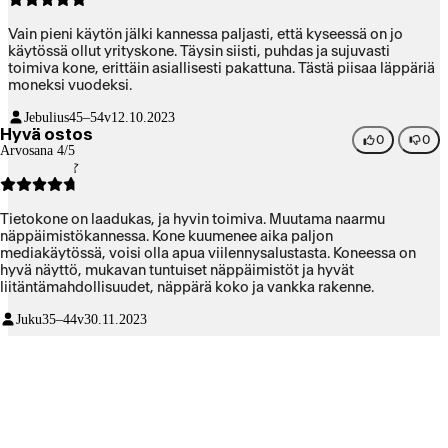
Vain pieni käytön jälki kannessa paljasti, että kyseessä on jo
käytössä ollut yrityskone. Täysin siisti, puhdas ja sujuvasti
toimiva kone, erittäin asiallisesti pakattuna. Tästä piisaa läppäriä
moneksi vuodeksi.
Jebulius
45–54v
12.10.2023
Hyvä ostos
0
0
Arvosana 4/5
Tietokone on laadukas, ja hyvin toimiva. Muutama naarmu
näppäimistökannessa. Kone kuumenee aika paljon
mediakäytössä, voisi olla apua viilennysalustasta. Koneessa on
hyvä näyttö, mukavan tuntuiset näppäimistöt ja hyvät
liitäntämahdollisuudet, näppärä koko ja vankka rakenne.
Juku
35–44v
30.11.2023