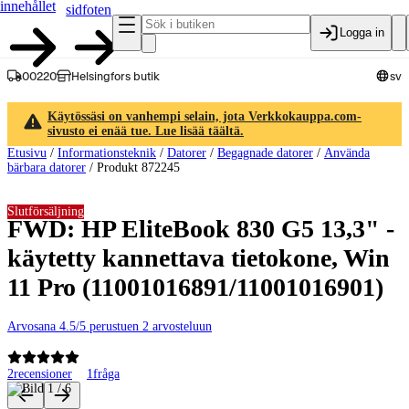
innehållet
sidfoten
Logga in
00220
Helsingfors butik
sv
Käytössäsi on vanhempi selain, jota Verkkokauppa.com-
sivusto ei enää tue. Lue lisää täältä.
Etusivu
/
Informationsteknik
/
Datorer
/
Begagnade datorer
/
Använda
bärbara datorer
/
Produkt 872245
Slutförsäljning
FWD: HP EliteBook 830 G5 13,3" -
käytetty kannettava tietokone, Win
11 Pro (11001016891/11001016901)
Arvosana 4.5/5 perustuen 2 arvosteluun
2
recensioner
1
fråga
Produktbilder och videor