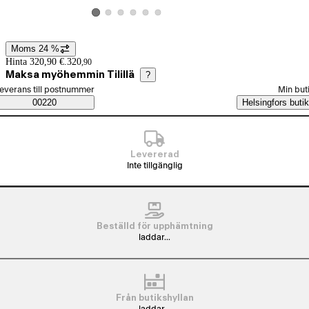
Visa produktbild 2
Visa produktbild 3
Visa produktbild 4
Visa produktbild 5
Visa produktbild 6
Visa produktbild 1
Moms 24 %
Prisinformation
Hinta 320,90 €.
320
,
90
Maksa myöhemmin Tilillä
?
älj beställningssätt
everans till postnummer
Min but
Saatavuustiedot
00220
Helsingfors butik
Levererad
Inte tillgänglig
Beställd för upphämtning
laddar...
Från butikshyllan