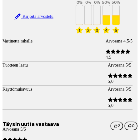
0
%
0
%
0
%
50
%
50
%
Kirjoita arvostelu
1
2
3
4
5
Vastinetta rahalle
Arvosana 4.5/5
4,5
Tuotteen laatu
Arvosana 5/5
5,0
Käyttömukavuus
Arvosana 5/5
5,0
Täysin uutta vastaava
2
0
Arvosana 5/5