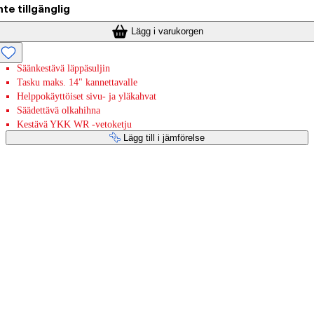
nte tillgänglig
Lägg i varukorgen
Säänkestävä läppäsuljin
Tasku maks. 14" kannettavalle
Helppokäyttöiset sivu- ja yläkahvat
Säädettävä olkahihna
Kestävä YKK WR -vetoketju
Lägg till i jämförelse
Betaltjänster