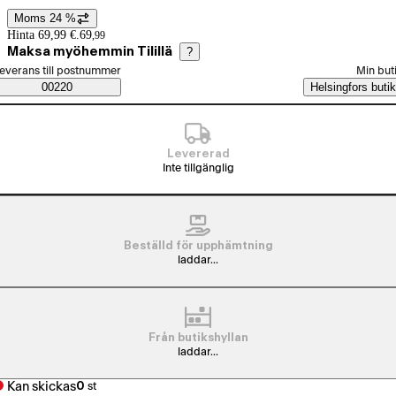
Moms 24 %
Prisinformation
Hinta 69,99 €.
69
,
99
Maksa myöhemmin Tilillä
?
älj beställningssätt
everans till postnummer
Min but
Saatavuustiedot
00220
Helsingfors butik
Levererad
Inte tillgänglig
Beställd för upphämtning
laddar...
Från butikshyllan
laddar...
Kan skickas
0
st