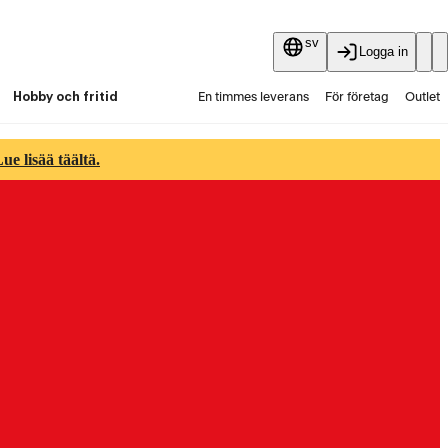
sv
Logga in
Hobby och fritid
En timmes leverans
För företag
Outlet
Fyndpartier
Guider och artiklar
Vaihtokauppa
e lisää täältä.
Tjänster
Aktuellt