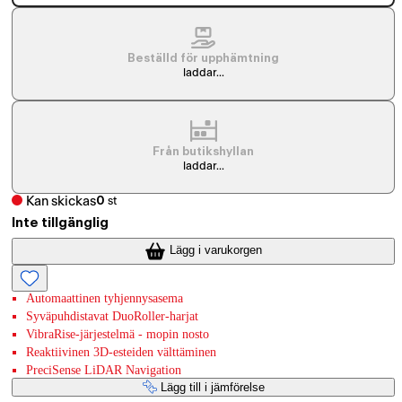
Beställd för upphämtning
laddar...
Från butikshyllan
laddar...
Kan skickas
0
st
Inte tillgänglig
Lägg i varukorgen
Automaattinen tyhjennysasema
Syväpuhdistavat DuoRoller-harjat
VibraRise-järjestelmä - mopin nosto
Reaktiivinen 3D-esteiden välttäminen
PreciSense LiDAR Navigation
Lägg till i jämförelse