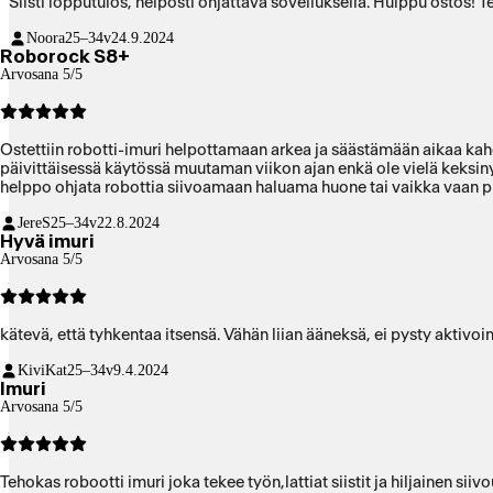
Siisti lopputulos, helposti ohjattava sovelluksella. Huippu ostos! 
Noora
25–34v
24.9.2024
Roborock S8+
Arvosana 5/5
Ostettiin robotti-imuri helpottamaan arkea ja säästämään aikaa kahden koiran taloudessa. Koirat on paljon pihalla josta tuo roskia ja likaisia tassunjälkiä lattiaan, karvoja unohtamatta. S8+ on ollut meillä
päivittäisessä käytössä muutaman viikon ajan enkä ole vielä keksinyt huonoa sanottavaa. Karvat ja roskat imuroi hyvin sekä pesee lattiat puhtaaksi tassu
helppo ohjata robottia siivoamaan haluama huone tai vaikka vaan pie
JereS
25–34v
22.8.2024
Hyvä imuri
Arvosana 5/5
kätevä, että tyhkentaa itsensä. Vähän liian ääneksä, ei pysty aktiv
KiviKat
25–34v
9.4.2024
Imuri
Arvosana 5/5
Tehokas robootti imuri joka tekee työn,lattiat siistit ja hiljainen siiv