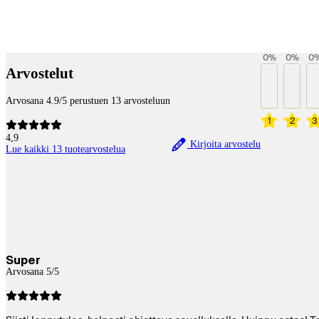
Betaltjänster
0
%
0
%
0
Arvostelut
Arvosana 4.9/5 perustuen 13 arvosteluun
1
2
3
4,9
Kirjoita arvostelu
Lue kaikki 13 tuotearvostelua
Super
Arvosana 5/5