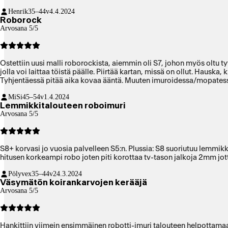
Henrik
35–44v
4.4.2024
Roborock
Arvosana 5/5
Ostettiin uusi malli roborockista, aiemmin oli S7, johon myös oltu 
jolla voi laittaa töistä päälle. Piirtää kartan, missä on ollut. Hauska
Tyhjentäessä pitää aika kovaa ääntä. Muuten imuroidessa/mopatessa 
MiSi
45–54v
1.4.2024
Lemmikkitalouteen roboimuri
Arvosana 5/5
S8+ korvasi jo vuosia palvelleen S5:n. Plussia: S8 suoriutuu lemmik
hitusen korkeampi robo joten piti korottaa tv-tason jalkoja 2mm jot
Pölyvex
35–44v
24.3.2024
Väsymätön koirankarvojen kerääjä
Arvosana 5/5
Hankittiin viimein ensimmäinen robotti-imuri talouteen helpottamaan