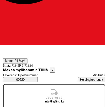
Moms 24 %
Prisinformation
Hinta 719,99 €.
719
,
99
Maksa myöhemmin Tilillä
?
Välj beställningssätt
Leverans till postnummer
Min butik
Saatavuustiedot
00220
Helsingfors butik
Levererad
Inte tillgänglig