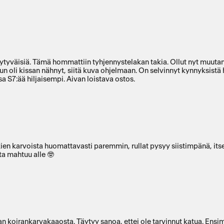
tyytyväisiä. Tämä hommattiin tyhjennystelakan takia. Ollut nyt muut
, kun oli kissan nähnyt, siitä kuva ohjelmaan. On selvinnyt kynnyksistä
S7:ää hiljaisempi. Aivan loistava ostos.
kien karvoista huomattavasti paremmin, rullat pysyy siistimpänä, it
ta mahtuu alle 🤓
 koirankarvakaaosta. Täytyy sanoa, ettei ole tarvinnut katua. Ensim