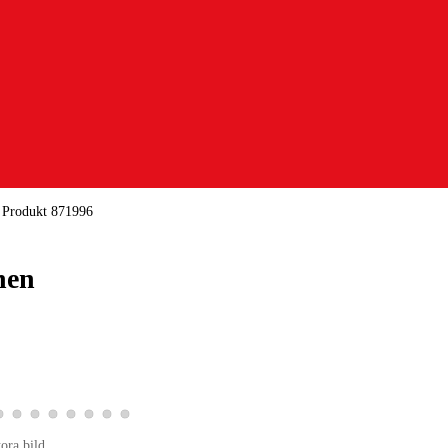
/
Produkt 871996
nen
5
tbild 6
roduktbild 7
Visa produktbild 8
Visa produktbild 9
Visa produktbild 10
Visa produktbild 11
Visa produktbild 12
Visa produktbild 13
Visa produktbild 14
Visa produktbild 15
tora bild