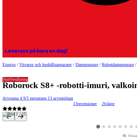
Leverans på bara en dag!
Etusivu
/
Vitvaror och hushållsapparater
/
Dammsugare
/
Robotdammsugare
Slutförsäljning
Roborock S8+ -robotti-imuri, valkoi
Arvosana 4.9/5 perustuen 13 arvosteluun
13
recensioner
2
frågor
Produktbilder och videor
Visa produktbild 2
Visa produktbild 3
Visa produktbild 4
Visa produktbild 
Visa produk
Visa p
Visa produktbild 1
Förs