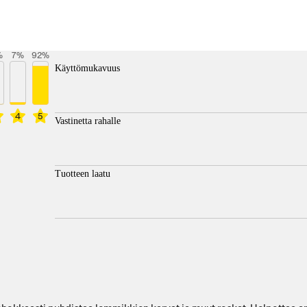
%
7
%
92
%
Käyttömukavuus
4
5
Vastinetta rahalle
Tuotteen laatu