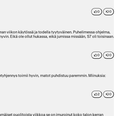
0
0
aman viikon käytössä ja todella tyytyväinen. Puhelimessa ohjelma,
 hyvin. Eikä ole ollut hukassa, eikä jumissa missään, S7 oli toisinaan.
0
0
setyhjennys toimii hyvin, matot puhdistuu paremmin. Miinuksia:
2
0
mäiset puolitoista viikkoa se on imuroinut koko talon kerran