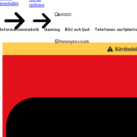
innehållet
sidfoten
00220
Informationsteknik
Gaming
Bild och ljud
Telefoner, surfplatt
Helsingfors butik
Käytössäsi