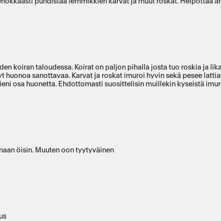
Tehokkaasti puhdistaa lemmikkien karvat ja muut roskat. Helpottaa ar
njäljistä. Sovellus on helppo käyttää ja sieltä on
ni osa huonetta. Ehdottomasti suosittelisin muillekin kyseistä imur
oimaan öisin. Muuten oon tyytyväinen
ous