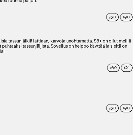
kea todella paljon.
0
0
ia!
0
1
0
0