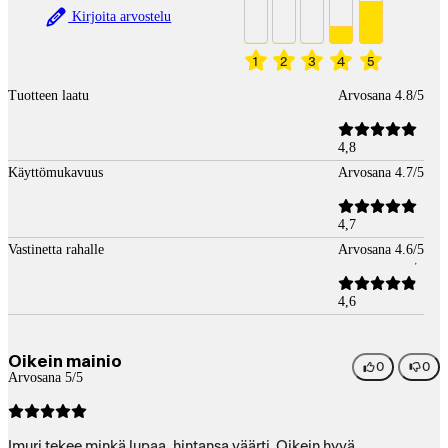
Kirjoita arvostelu
1
2
3
4
5
Tuotteen laatu
Arvosana 4.8/5
4,8
Käyttömukavuus
Arvosana 4.7/5
4,7
Vastinetta rahalle
Arvosana 4.6/5
4,6
Oikein mainio
0
0
Arvosana 5/5
Imuri tekee minkä lupaa, hintansa väärti. Oikein hyvä