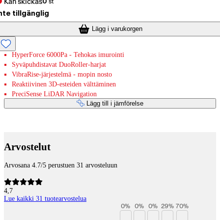
Kan skickas
0
st
nte tillgänglig
Lägg i varukorgen
HyperForce 6000Pa - Tehokas imurointi
Syväpuhdistavat DuoRoller-harjat
VibraRise-järjestelmä - mopin nosto
Reaktiivinen 3D-esteiden välttäminen
PreciSense LiDAR Navigation
Lägg till i jämförelse
Betaltjänster
Arvostelut
Arvosana 4.7/5 perustuen 31 arvosteluun
4,7
Lue kaikki 31 tuotearvostelua
0
%
0
%
0
%
29
%
70
%