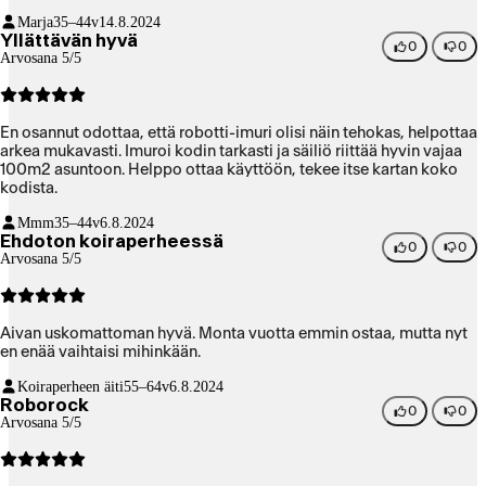
imuriin. Hyvin selviää meidän kodin "ongelmista" kuten
Marja
35–44v
14.8.2024
kynnyksistä tai ahtaista paikoista. Helppo käyttää. Ainut miinus
Yllättävän hyvä
tulee siitä, ettei kotona ole kiinteää nettiä ja ihan kaikki
0
0
Arvosana 5/5
ominaisuudet ei ole ilman sitä käytettävissä. Tätä netin tarvetta en
ostaessani tiennyt. Ilman nettiäkin osaa kyllä hyvin siivota ja
toimii.
En osannut odottaa, että robotti-imuri olisi näin tehokas, helpottaa
arkea mukavasti. Imuroi kodin tarkasti ja säiliö riittää hyvin vajaa
100m2 asuntoon. Helppo ottaa käyttöön, tekee itse kartan koko
kodista.
Mmm
35–44v
6.8.2024
Ehdoton koiraperheessä
0
0
Arvosana 5/5
Aivan uskomattoman hyvä. Monta vuotta emmin ostaa, mutta nyt
en enää vaihtaisi mihinkään.
Koiraperheen äiti
55–64v
6.8.2024
Roborock
0
0
Arvosana 5/5