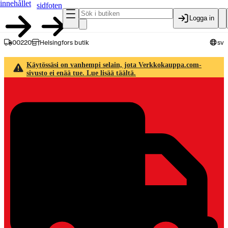
innehållet
sidfoten
Logga in
00220
Helsingfors butik
sv
Käytössäsi on vanhempi selain, jota Verkkokauppa.com-
sivusto ei enää tue. Lue lisää täältä.