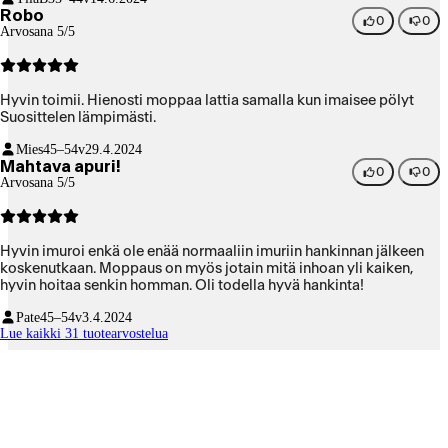
Robo
0
0
Arvosana 5/5
Hyvin toimii. Hienosti moppaa lattia samalla kun imaisee pölyt
Suosittelen lämpimästi.
Mies
45–54v
29.4.2024
Mahtava apuri!
0
0
Arvosana 5/5
Hyvin imuroi enkä ole enää normaaliin imuriin hankinnan jälkeen
koskenutkaan. Moppaus on myös jotain mitä inhoan yli kaiken,
hyvin hoitaa senkin homman. Oli todella hyvä hankinta!
Pate
45–54v
3.4.2024
Lue kaikki 31 tuotearvostelua