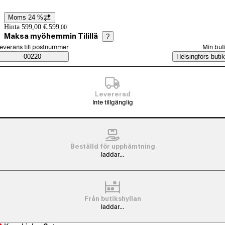
Moms 24 %
Prisinformation
Hinta 599,00 €.
599
,
00
Maksa myöhemmin Tilillä
?
älj beställningssätt
everans till postnummer
Min but
Saatavuustiedot
00220
Helsingfors butik
Levererad
Inte tillgänglig
Beställd för upphämtning
laddar...
Från butikshyllan
laddar...