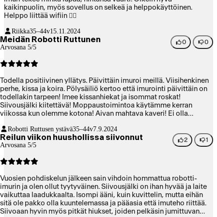
kaikinpuolin, myös sovellus on selkeä ja helppokäyttöinen.
Helppo liittää wifiin 👌🏽
Riikka
35–44v
15.11.2024
Meidän Robotti Ruttunen
0
0
Arvosana 5/5
Todella positiivinen yllätys. Päivittäin imuroi meillä. Viisihenkinen
perhe, kissa ja koira. Pölysäiliö kertoo että imurointi päivittäin on
todellakin tarpeen! Imee kissanhiekat ja isommat roskat!
Siivousjälki kiitettävä! Moppaustoimintoa käytämme kerran
viikossa kun olemme kotona! Aivan mahtava kaveri! Ei olla
kaivattu tyhjennysasemaa, itse kun tyhjentää, jää lasten imuroidut
Robotti Ruttusen ystävä
35–44v
7.9.2024
legot talteen 😉
Reilun viikon huushollissa siivonnut
2
1
Arvosana 5/5
Vuosien pohdiskelun jälkeen sain vihdoin hommattua robotti-
imurin ja olen ollut tyytyväinen. Siivousjälki on ihan hyvää ja laite
vaikuttaa laadukkaalta. Isompi ääni, kuin kuvittelin, mutta eihän
sitä ole pakko olla kuuntelemassa ja pääasia että imuteho riittää.
Siivoaan hyvin myös pitkät hiukset, joiden pelkäsin jumittuvan