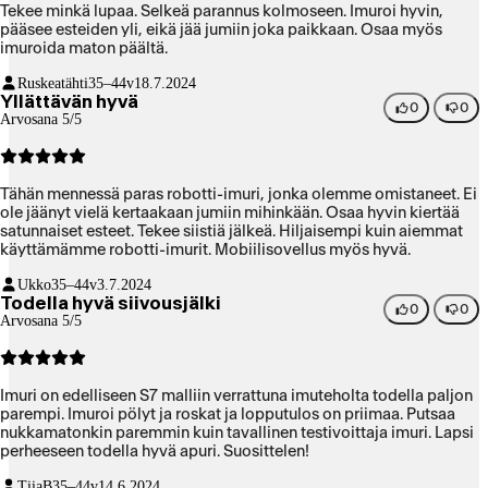
Tekee minkä lupaa. Selkeä parannus kolmoseen. Imuroi hyvin,
pääsee esteiden yli, eikä jää jumiin joka paikkaan. Osaa myös
imuroida maton päältä.
Ruskeatähti
35–44v
18.7.2024
Yllättävän hyvä
0
0
Arvosana 5/5
Tähän mennessä paras robotti-imuri, jonka olemme omistaneet. Ei
ole jäänyt vielä kertaakaan jumiin mihinkään. Osaa hyvin kiertää
satunnaiset esteet. Tekee siistiä jälkeä. Hiljaisempi kuin aiemmat
käyttämämme robotti-imurit. Mobiilisovellus myös hyvä.
Ukko
35–44v
3.7.2024
Todella hyvä siivousjälki
0
0
Arvosana 5/5
Imuri on edelliseen S7 malliin verrattuna imuteholta todella paljon
parempi. Imuroi pölyt ja roskat ja lopputulos on priimaa. Putsaa
nukkamatonkin paremmin kuin tavallinen testivoittaja imuri. Lapsi
perheeseen todella hyvä apuri. Suosittelen!
TiiaB
35–44v
14.6.2024