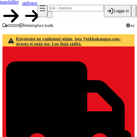
innehållet
sidfoten
Logga in
00220
Helsingfors butik
sv
Käytössäsi on vanhempi selain, jota Verkkokauppa.com-
sivusto ei enää tue. Lue lisää täältä.