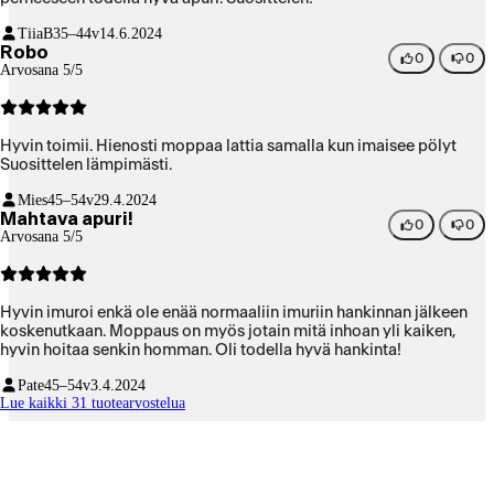
TiiaB
35–44v
14.6.2024
Robo
0
0
Arvosana 5/5
Hyvin toimii. Hienosti moppaa lattia samalla kun imaisee pölyt
Suosittelen lämpimästi.
Mies
45–54v
29.4.2024
Mahtava apuri!
0
0
Arvosana 5/5
Hyvin imuroi enkä ole enää normaaliin imuriin hankinnan jälkeen
koskenutkaan. Moppaus on myös jotain mitä inhoan yli kaiken,
hyvin hoitaa senkin homman. Oli todella hyvä hankinta!
Pate
45–54v
3.4.2024
Lue kaikki 31 tuotearvostelua