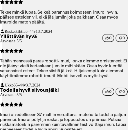
Tekee minkä lupaa. Selkeä parannus kolmoseen. Imuroi hyvin,
pääsee esteiden yli, eikä jää jumiin joka paikkaan. Osaa myös
imuroida maton päältä.
Ruskeatähti
35–44v
18.7.2024
Yllättävän hyvä
0
0
Arvosana 5/5
Tähän mennessä paras robotti-imuri, jonka olemme omistaneet. Ei
ole jäänyt vielä kertaakaan jumiin mihinkään. Osaa hyvin kiertää
satunnaiset esteet. Tekee siistiä jälkeä. Hiljaisempi kuin aiemmat
käyttämämme robotti-imurit. Mobiilisovellus myös hyvä.
Ukko
35–44v
3.7.2024
Todella hyvä siivousjälki
0
0
Arvosana 5/5
Imuri on edelliseen S7 malliin verrattuna imuteholta todella paljon
parempi. Imuroi pölyt ja roskat ja lopputulos on priimaa. Putsaa
nukkamatonkin paremmin kuin tavallinen testivoittaja imuri. Lapsi
perheeseen todella hyvä apuri. Suosittelen!