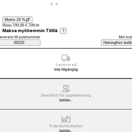
Visa produktbild 1
Visa produktbild 20
Visa produktbild 21
Moms 24 %
Prisinformation
Hinta 599,00 €.
599
,
00
Maksa myöhemmin Tilillä
?
älj beställningssätt
everans till postnummer
Min but
Saatavuustiedot
00220
Helsingfors butik
Levererad
Inte tillgänglig
Beställd för upphämtning
laddar...
Från butikshyllan
laddar...