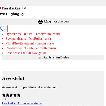
Kan skickas
0
st
nte tillgänglig
Lägg i varukorgen
HyperForce 6000Pa - Tehokas imurointi
Syväpuhdistavat DuoRoller-harjat
VibraRise-järjestelmä - mopin nosto
Reaktiivinen 3D-esteiden välttäminen
PreciSense LiDAR Navigation
Lägg till i jämförelse
Betaltjänster
Arvostelut
Arvosana 4.7/5 perustuen 31 arvosteluun
4,7
Lue kaikki 31 tuotearvostelua