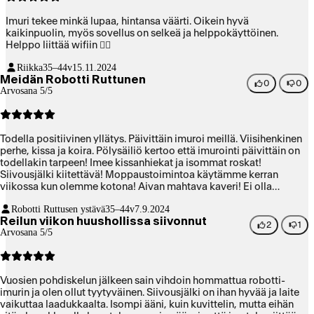
Imuri tekee minkä lupaa, hintansa väärti. Oikein hyvä
kaikinpuolin, myös sovellus on selkeä ja helppokäyttöinen.
Helppo liittää wifiin 👌🏽
Riikka
35–44v
15.11.2024
Meidän Robotti Ruttunen
0
0
Arvosana 5/5
Todella positiivinen yllätys. Päivittäin imuroi meillä. Viisihenkinen
perhe, kissa ja koira. Pölysäiliö kertoo että imurointi päivittäin on
todellakin tarpeen! Imee kissanhiekat ja isommat roskat!
Siivousjälki kiitettävä! Moppaustoimintoa käytämme kerran
viikossa kun olemme kotona! Aivan mahtava kaveri! Ei olla
kaivattu tyhjennysasemaa, itse kun tyhjentää, jää lasten imuroidut
Robotti Ruttusen ystävä
35–44v
7.9.2024
legot talteen 😉
Reilun viikon huushollissa siivonnut
2
1
Arvosana 5/5
Vuosien pohdiskelun jälkeen sain vihdoin hommattua robotti-
imurin ja olen ollut tyytyväinen. Siivousjälki on ihan hyvää ja laite
vaikuttaa laadukkaalta. Isompi ääni, kuin kuvittelin, mutta eihän