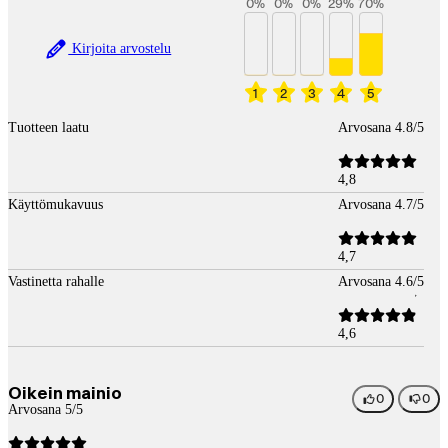
0
%
0
%
0
%
29
%
70
%
Kirjoita arvostelu
1
2
3
4
5
Tuotteen laatu
Arvosana 4.8/5
4,8
Käyttömukavuus
Arvosana 4.7/5
4,7
Vastinetta rahalle
Arvosana 4.6/5
4,6
Oikein mainio
0
0
Arvosana 5/5