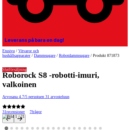
Leverans på bara en dag!
Etusivu
/
Vitvaror och
hushållsapparater
/
Dammsugare
/
Robotdammsugare
/
Produkt 871873
Slutförsäljning
Roborock S8 -robotti-imuri,
valkoinen
Arvosana 4.7/5 perustuen 31 arvosteluun
31
recensioner
7
frågor
Produktbilder och videor
Visa produktbild 2
Visa produktbild 3
Visa produktbild 4
Visa produktbild 5
Visa produktbild 6
Visa produktbild 7
Visa produktbild 8
Visa produktbild 9
Visa produktbild 10
Visa produktbild 11
Visa produktbild 12
Visa produktbild 13
Visa produktbild 14
Visa produktbild 15
Visa produktbild 16
Visa produktbild 17
Visa produktbild 18
Visa produktbild 19