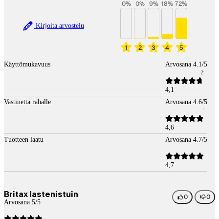
0
%
0
%
9
%
18
%
72
%
Kirjoita arvostelu
1
2
3
4
5
Käyttömukavuus
Arvosana 4.1/5
4,1
Vastinetta rahalle
Arvosana 4.6/5
4,6
Tuotteen laatu
Arvosana 4.7/5
4,7
Britax lastenistuin
0
0
Arvosana 5/5