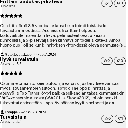
Erittäin laadukas ja kätevä
1
0
Arvosana 5/5
Ostettiin tämä 3,5 vuotiaalle lapselle ja toimii toistaiseksi
turvaistuin-moodissa. Asennus oli erittäin helppoa,
laatuvaikutelma erittäin hyvä, pehmusteet ovat oikeasti
kunnollisia ja 5-pistevaljaiden kiinnitys on todella kätevä. Ainoa
huono puoli oli se kun kiinnityksen yhteydessä oleva pehmuste (se
mikä tulee alavatsan päälle) sujahtaa joskus helposti irti ja kerran
Autoileva iskä
35–44v
15.7.2024
se tippui parkkipaikalla maahan ja melkein hukkui. Onneksi
Hyvä turvaistuin
huomasin sen. En tämän takia viitsinyt vähentää tähtiä, koska
0
0
Arvosana 5/5
tuota taitaa olla pakollinen ominaisuus, jotta istuimen voi sitten
jossakin vaiheessa muuttaa turvavyöistuimeksi.
Ostimme tämän toiseen autoon ja varuiksi jos tarvitsee vaihtaa
myös isovanhempien autoon. Isofix oli helppo kiinnittää ja
apuvyölle Top Tether löytyi paikka selkänojan takaa kummastakin
VAG-konsernin autosta (VW2011 ja Skoda2012), jolloin penkki
tukevoitui entisestään. Lapsi 5v pääsee kyytiin helposti ja on
mukava istua ja säädöt helppo tehdä.
Tomppa
35–44v
26.3.2024
Turvaistuin
0
1
Arvosana 5/5