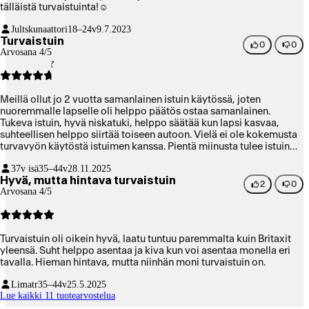
tälläistä turvaistuinta!☺️
Jultskunaattori
18–24v
9.7.2023
Turvaistuin
0
0
Arvosana 4/5
Meillä ollut jo 2 vuotta samanlainen istuin käytössä, joten
nuoremmalle lapselle oli helppo päätös ostaa samanlainen.
Tukeva istuin, hyvä niskatuki, helppo säätää kun lapsi kasvaa,
suhteellisen helppo siirtää toiseen autoon. Vielä ei ole kokemusta
turvavyön käytöstä istuimen kanssa. Pientä miinusta tulee istuin
kulman säädöstä, vähän hankala. Kahva on sijoitettu kyllä hyvin
37v isä
35–44v
28.11.2025
mutta istuin vaatii vähän repimistä ja nykymistä, että kulma
Hyvä, mutta hintava turvaistuin
muuttuu.
2
0
Arvosana 4/5
Turvaistuin oli oikein hyvä, laatu tuntuu paremmalta kuin Britaxit
yleensä. Suht helppo asentaa ja kiva kun voi asentaa monella eri
tavalla. Hieman hintava, mutta niinhän moni turvaistuin on.
Limatr
35–44v
25.5.2025
Lue kaikki 11 tuotearvostelua