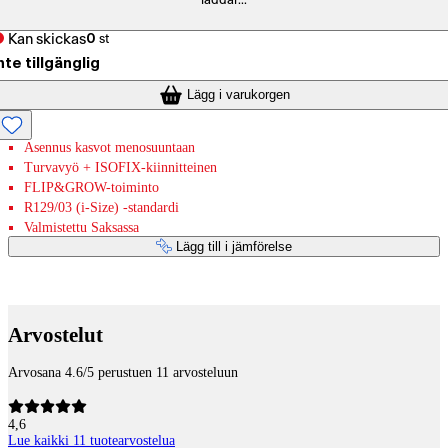
laddar...
Kan skickas
0
st
nte tillgänglig
Lägg i varukorgen
Asennus kasvot menosuuntaan
Turvavyö + ISOFIX-kiinnitteinen
FLIP&GROW-toiminto
R129/03 (i-Size) -standardi
Valmistettu Saksassa
Lägg till i jämförelse
Betaltjänster
Arvostelut
Arvosana 4.6/5 perustuen 11 arvosteluun
4,6
Lue kaikki 11 tuotearvostelua