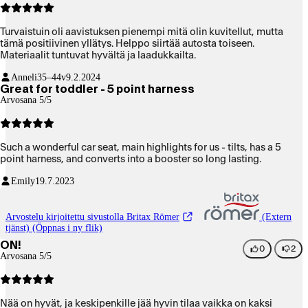
Turvaistuin oli aavistuksen pienempi mitä olin kuvitellut, mutta
tämä positiivinen yllätys. Helppo siirtää autosta toiseen.
Materiaalit tuntuvat hyvältä ja laadukkailta.
Anneli
35–44v
9.2.2024
Great for toddler - 5 point harness
Arvosana 5/5
Such a wonderful car seat, main highlights for us - tilts, has a 5
point harness, and converts into a booster so long lasting.
Emily
19.7.2023
Arvostelu kirjoitettu sivustolla Britax Römer
(Extern
tjänst) (Öppnas i ny flik)
ON!
0
2
Arvosana 5/5
Nää on hyvät, ja keskipenkille jää hyvin tilaa vaikka on kaksi