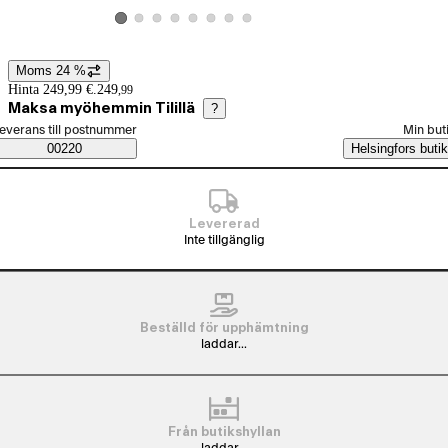
Visa produktbild 2
Visa produktbild 3
Visa produktbild 4
Visa produktbild 5
Visa produktbild 6
Visa produktbild 7
Visa produktbild 8
Visa produktbild 1
Moms 24 %
Prisinformation
Hinta 249,99 €.
249
,
99
Maksa myöhemmin Tilillä
?
älj beställningssätt
everans till postnummer
Min but
Saatavuustiedot
00220
Helsingfors butik
Levererad
Inte tillgänglig
Beställd för upphämtning
laddar...
Från butikshyllan