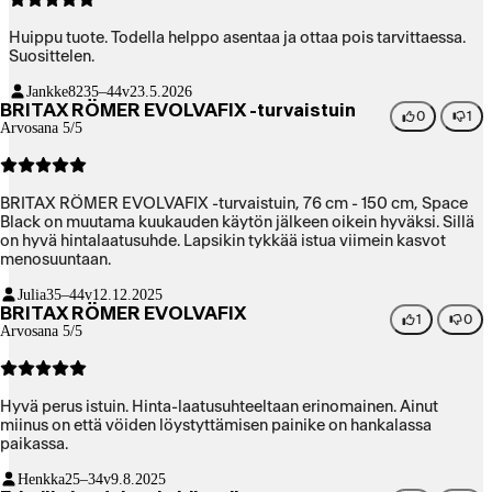
Huippu tuote. Todella helppo asentaa ja ottaa pois tarvittaessa.
Suosittelen.
Jankke82
35–44v
23.5.2026
BRITAX RÖMER EVOLVAFIX -turvaistuin
0
1
Arvosana 5/5
BRITAX RÖMER EVOLVAFIX -turvaistuin, 76 cm - 150 cm, Space
Black on muutama kuukauden käytön jälkeen oikein hyväksi. Sillä
on hyvä hintalaatusuhde. Lapsikin tykkää istua viimein kasvot
menosuuntaan.
Julia
35–44v
12.12.2025
BRITAX RÖMER EVOLVAFIX
1
0
Arvosana 5/5
Hyvä perus istuin. Hinta-laatusuhteeltaan erinomainen. Ainut
miinus on että vöiden löystyttämisen painike on hankalassa
paikassa.
Henkka
25–34v
9.8.2025