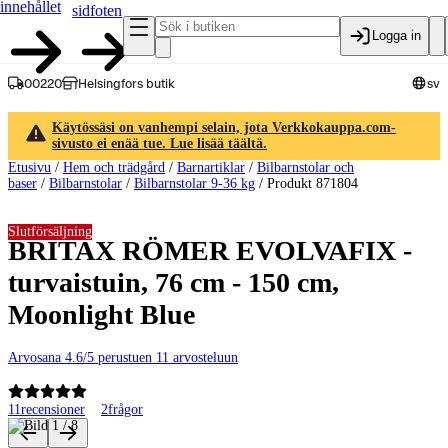
innehållet
sidfoten
Logga in
00220
Helsingfors butik
sv
Käytössäsi on vanhempi selain, jota Verkkokauppa.com-
sivusto ei enää tue. Lue lisää täältä.
Etusivu
/
Hem och trädgård
/
Barnartiklar
/
Bilbarnstolar och
baser
/
Bilbarnstolar
/
Bilbarnstolar 9-36 kg
/
Produkt 871804
Slutförsäljning
BRITAX RÖMER EVOLVAFIX -
turvaistuin, 76 cm - 150 cm,
Moonlight Blue
Arvosana 4.6/5 perustuen 11 arvosteluun
11
recensioner
2
frågor
Produktbilder och videor