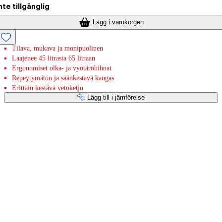
nte tillgänglig
Lägg i varukorgen
Tilava, mukava ja monipuolinen
Laajenee 45 litrasta 65 litraan
Ergonomiset olka- ja vyötäröhihnat
Repeytymätön ja säänkestävä kangas
Erittäin kestävä vetoketju
Lägg till i jämförelse
Betaltjänster