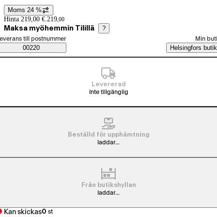
Moms 24 %
Prisinformation
Hinta 219,00 €.
219
,
00
Maksa myöhemmin Tilillä
?
älj beställningssätt
everans till postnummer
Min but
Saatavuustiedot
00220
Helsingfors butik
Levererad
Inte tillgänglig
Beställd för upphämtning
laddar...
Från butikshyllan
laddar...
Kan skickas
0
st