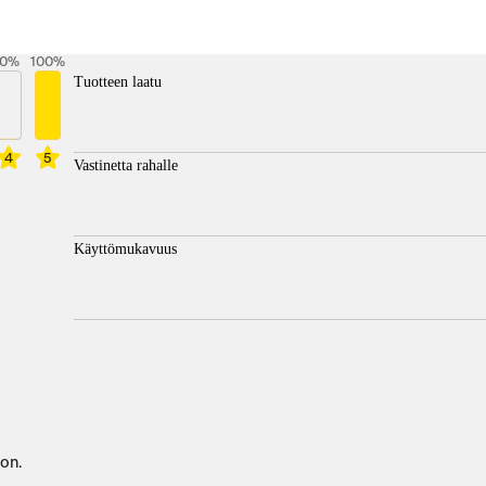
0
%
100
%
Tuotteen laatu
4
5
Vastinetta rahalle
Käyttömukavuus
jon.