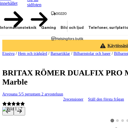
innehållet
sidfoten
00220
Informationsteknik
Gaming
Bild och ljud
Telefoner, surfplatt
Helsingfors butik
Käytössäsi
Etusivu
/
Hem och trädgård
/
Barnartiklar
/
Bilbarnstolar och baser
/
Bilbarns
BRITAX RÖMER DUALFIX PRO M -tur
Marble
Arvosana 5/5 perustuen 2 arvosteluun
2
recensioner
Ställ den första frågan
Produktbilder och videor
Visa produk
Visa p
Visa produkt