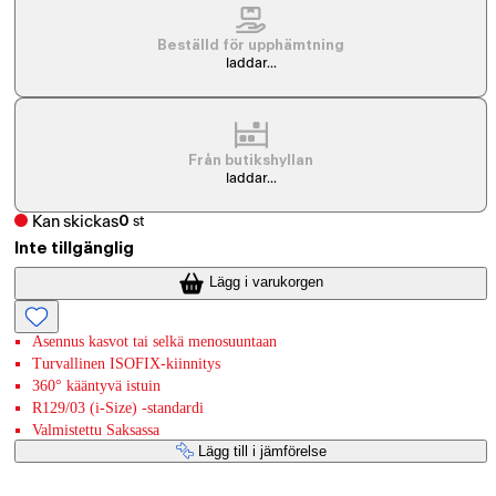
Beställd för upphämtning
laddar...
Från butikshyllan
laddar...
Kan skickas
0
st
Inte tillgänglig
Lägg i varukorgen
Asennus kasvot tai selkä menosuuntaan
Turvallinen ISOFIX-kiinnitys
360° kääntyvä istuin
R129/03 (i-Size) -standardi
Valmistettu Saksassa
Lägg till i jämförelse