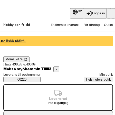
sv
Logga in
Hobby och fritid
En timmes leverans
För företag
Outlet
Fyndpartier
Guider och artiklar
Vaihtokauppa
e lisää täältä.
Tjänster
Aktuellt
Moms 24 %
Prisinformation
Hinta 498,99 €.
498
,
99
Maksa myöhemmin Tilillä
?
Välj beställningssätt
Leverans till postnummer
Min butik
Saatavuustiedot
00220
Helsingfors butik
Levererad
Inte tillgänglig