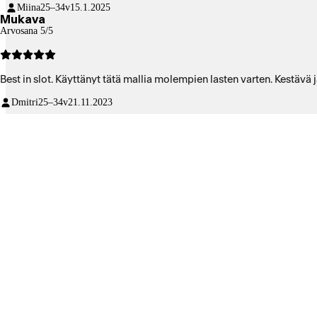
Miina
25–34v
15.1.2025
Mukava
Arvosana 5/5
Best in slot. Käyttänyt tätä mallia molempien lasten varten. Kestävä
Dmitri
25–34v
21.11.2023