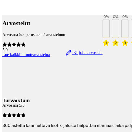
Betaltjänster
0
%
0
%
0
%
Arvostelut
Arvosana 5/5 perustuen 2 arvosteluun
1
2
3
5,0
Kirjoita arvostelu
Lue kaikki 2 tuotearvostelua
Turvaistuin
Arvosana 5/5
360 astetta käännettävä Isofix-jalusta helpottaa elämääsi aika pal