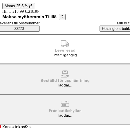
Moms 25,5 %
Prisinformation
Hinta 218,99 €.
218
,
99
Maksa myöhemmin Tilillä
?
älj beställningssätt
everans till postnummer
Min but
Saatavuustiedot
00220
Helsingfors butik
Levererad
Inte tillgänglig
Beställd för upphämtning
laddar...
Från butikshyllan
laddar...
Kan skickas
0
st