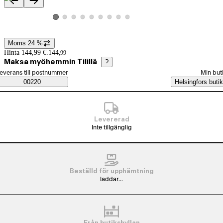
Produktbilder och videor
Visa produktbild 2
Visa produktbild 3
Visa produktbild 4
Visa produktbild 5
Visa produktbild 6
Visa produktbild 7
Visa produktbild 8
Visa produktbild 9
Visa produktbild 1
Moms 24 %
Prisinformation
Hinta 144,99 €.
144
,
99
Maksa myöhemmin Tilillä
?
älj beställningssätt
everans till postnummer
Min but
Saatavuustiedot
00220
Helsingfors butik
Levererad
Inte tillgänglig
Beställd för upphämtning
laddar...