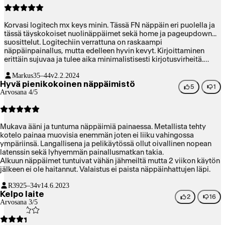
Korvasi logitech mx keys minin. Tässä FN näppäin eri puolella ja
tässä täyskokoiset nuolinäppäimet sekä home ja pageupdown...
suosittelut. Logitechiin verrattuna on raskaampi
näppäinpainallus, mutta edelleen hyvin kevyt. Kirjoittaminen
erittäin sujuvaa ja tulee aika minimalistisesti kirjotusvirheitä.
Layouttina varmaan paras mahdollinen, jossei tuota
Markus
35–44v
2.2.2024
numeronäppäimsitöä kaipaa. Lisäksi ohjelmoitavissa jos haluaa
Hyvä pienikokoinen näppäimistö
enemmän irti. Eipä moitittavaa löydy. Ääni on pehmeä ja suht
5
1
Arvosana 4/5
hiljainen ja tällä kirjoittaa erittäin nopeasti.
Mukava ääni ja tuntuma näppäimiä painaessa. Metallista tehty
kotelo painaa muovisia enemmän joten ei liiku vahingossa
ympäriinsä. Langallisena ja pelikäytössä ollut oivallinen nopean
latenssin sekä lyhyemmän painallusmatkan takia.
Alkuun näppäimet tuntuivat vähän jähmeiltä mutta 2 viikon käytön
jälkeen ei ole haitannut. Valaistus ei paista näppäinhattujen läpi.
R39
25–34v
14.6.2023
Kelpo laite
2
16
Arvosana 3/5