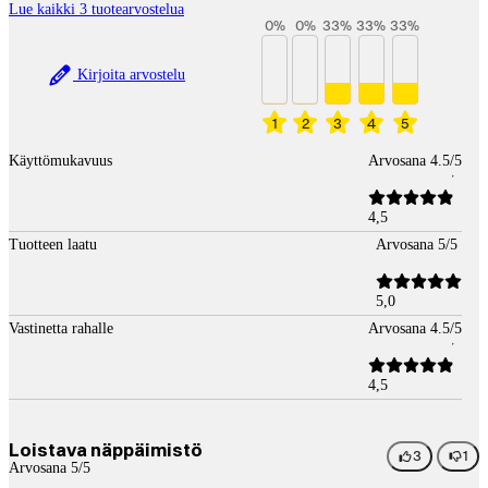
Lue kaikki 3 tuotearvostelua
0
%
0
%
33
%
33
%
33
%
Kirjoita arvostelu
1
2
3
4
5
Käyttömukavuus
Arvosana 4.5/5
4,5
Tuotteen laatu
Arvosana 5/5
5,0
Vastinetta rahalle
Arvosana 4.5/5
4,5
Loistava näppäimistö
3
1
Arvosana 5/5