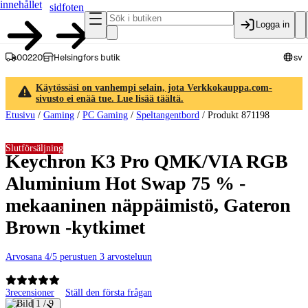
innehållet
sidfoten
Logga in
00220
Helsingfors butik
sv
Käytössäsi on vanhempi selain, jota Verkkokauppa.com-
sivusto ei enää tue. Lue lisää täältä.
Etusivu
/
Gaming
/
PC Gaming
/
Speltangentbord
/
Produkt 871198
Slutförsäljning
Keychron K3 Pro QMK/VIA RGB
Aluminium Hot Swap 75 % -
mekaaninen näppäimistö, Gateron
Brown -kytkimet
Arvosana 4/5 perustuen 3 arvosteluun
3
recensioner
Ställ den första frågan