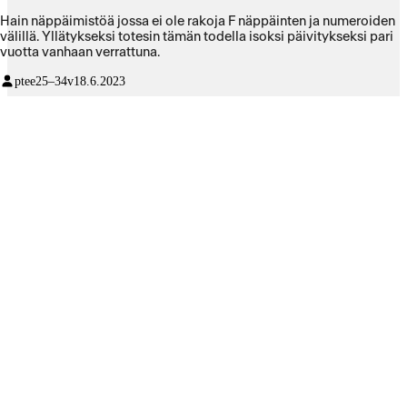
Hain näppäimistöä jossa ei ole rakoja F näppäinten ja numeroiden
välillä. Yllätykseksi totesin tämän todella isoksi päivitykseksi pari
vuotta vanhaan verrattuna.
ptee
25–34v
18.6.2023