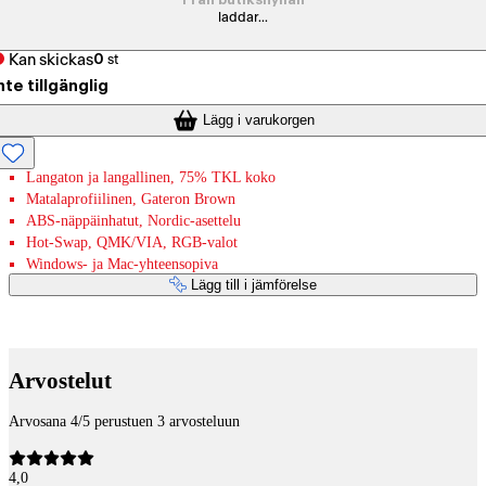
Från butikshyllan
laddar...
Kan skickas
0
st
nte tillgänglig
Lägg i varukorgen
Langaton ja langallinen, 75% TKL koko
Matalaprofiilinen, Gateron Brown
ABS-näppäinhatut, Nordic-asettelu
Hot-Swap, QMK/VIA, RGB-valot
Windows- ja Mac-yhteensopiva
Lägg till i jämförelse
Betaltjänster
Arvostelut
Arvosana 4/5 perustuen 3 arvosteluun
4,0