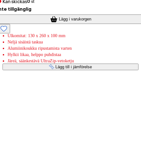
Kan skickas
0
st
nte tillgänglig
Lägg i varukorgen
Ulkomitat: 130 x 260 x 100 mm
Neljä sisäistä taskua
Alumiinikoukku ripustamista varten
Hylkii likaa, helppo puhdistaa
Järeä, säänkestävä UltraZip-vetoketju
Lägg till i jämförelse
Betaltjänster