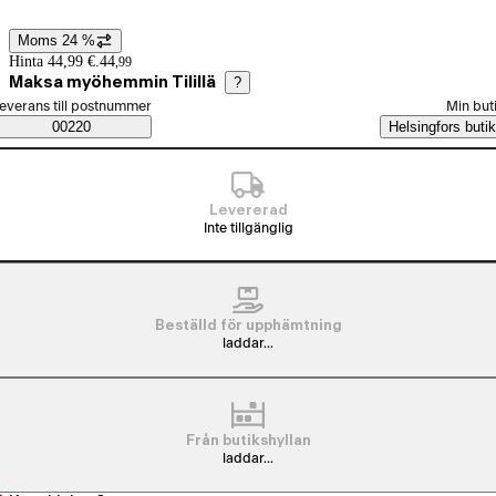
Moms 24 %
Prisinformation
Hinta 44,99 €.
44
,
99
Maksa myöhemmin Tilillä
?
älj beställningssätt
everans till postnummer
Min but
Saatavuustiedot
00220
Helsingfors butik
Levererad
Inte tillgänglig
Beställd för upphämtning
laddar...
Från butikshyllan
laddar...