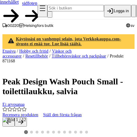
innehållet
sidfoten
Logga in
00220
Helsingfors butik
sv
Käytössäsi on vanhempi selain, jota Verkkokauppa.com-
sivusto ei enää tue. Lue lisää täältä.
Etusivu
/
Hobby och fritid
/
Väskor och
accessoarer
/
Resetillbehör
/
Tillbehörsväskor och packpåsar
/
Produkt
871168
Peak Design Wash Pouch Small -
toilettilaukku, salvia
Ei arvosanaa
Recensera produkten
Ställ den första frågan
Produktbilder och videor
Visa produktbild 2
Visa produktbild 3
Visa produktbild 4
Visa produktbild 5
Visa produktbild 6
Visa produktbild 7
Visa produktbild 8
Visa produktbild 9
Visa produktbild 10
Visa produktbild 11
Visa produktbild 12
Visa produktbild 1