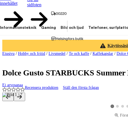
innehållet
sidfoten
00220
Informationsteknik
Gaming
Bild och ljud
Telefoner, surfplatt
Helsingfors butik
Käytössäsi
Etusivu
/
Hobby och fritid
/
Livsmedel
/
Te och kaffe
/
Kaffekapslar
/
Dolce 
Dolce Gusto STARBUCKS Summer Bu
Ei arvosanaa
Recensera produkten
Ställ den första frågan
Produktbilder och videor
Visa produk
Visa p
Visa produkt
Förs