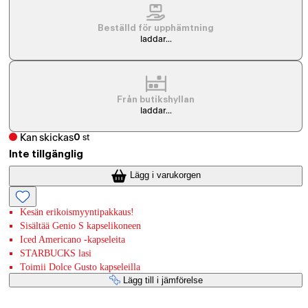
Beställd för upphämtning
laddar...
Från butikshyllan
laddar...
Kan skickas
0
st
Inte tillgänglig
Lägg i varukorgen
Kesän erikoismyyntipakkaus!
Sisältää Genio S kapselikoneen
Iced Americano -kapseleita
STARBUCKS lasi
Toimii Dolce Gusto kapseleilla
Lägg till i jämförelse