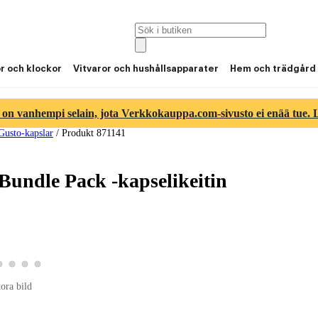
or och klockor
Vitvaror och hushållsapparater
Hem och trädgård
 on vanhempi selain, jota Verkkokauppa.com-sivusto ei enää tue. Lu
Gusto-kapslar
/
Produkt 871141
ndle Pack -kapselikeitin
tbild 2
roduktbild 3
Visa produktbild 4
Visa produktbild 5
Visa produktbild 6
Visa produktbild 7
bild 1
tora bild