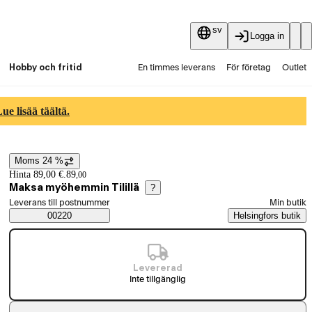
sv
Logga in
Hobby och fritid
En timmes leverans
För företag
Outlet
Fyndpartier
Guider och artiklar
Vaihtokauppa
e lisää täältä.
Tjänster
Aktuellt
Moms 24 %
Prisinformation
Hinta 89,00 €.
89
,
00
Maksa myöhemmin Tilillä
?
Välj beställningssätt
Leverans till postnummer
Min butik
Saatavuustiedot
00220
Helsingfors butik
Levererad
Inte tillgänglig