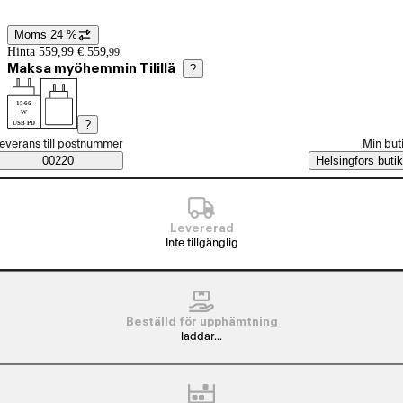
Moms 24 %
Prisinformation
Hinta 559,99 €.
559
,
99
Maksa myöhemmin Tilillä
?
15-66
W
?
USB PD
älj beställningssätt
everans till postnummer
Min but
Saatavuustiedot
00220
Helsingfors butik
Levererad
Inte tillgänglig
Beställd för upphämtning
laddar...