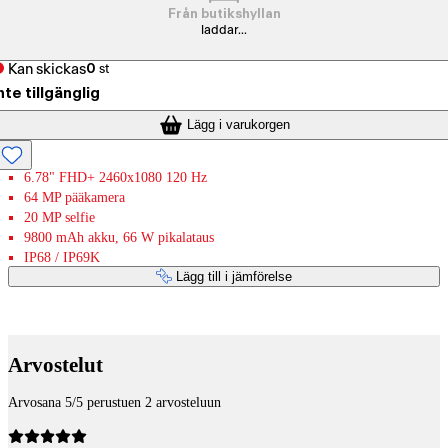
Från butikshyllan
laddar...
Kan skickas
0
st
nte tillgänglig
Lägg i varukorgen
6.78" FHD+ 2460x1080 120 Hz
64 MP pääkamera
20 MP selfie
9800 mAh akku, 66 W pikalataus
IP68 / IP69K
Lägg till i jämförelse
Betaltjänster
Arvostelut
Arvosana 5/5 perustuen 2 arvosteluun