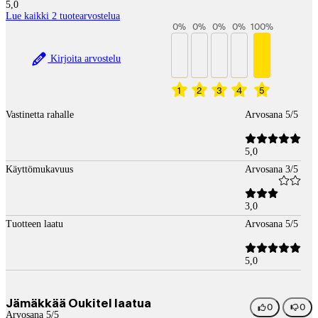
5,0
Lue kaikki 2 tuotearvostelua
0
%
0
%
0
%
0
%
100
%
Kirjoita arvostelu
1
2
3
4
5
Vastinetta rahalle
Arvosana 5/5
5,0
Käyttömukavuus
Arvosana 3/5
3,0
Tuotteen laatu
Arvosana 5/5
5,0
Jämäkkää Oukitel laatua
0
0
Arvosana 5/5