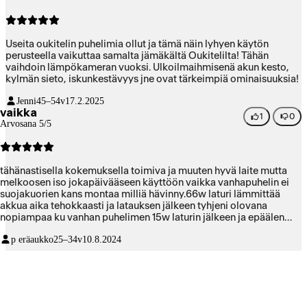
Useita oukitelin puhelimia ollut ja tämä näin lyhyen käytön
perusteella vaikuttaa samalta jämäkältä Oukitelilta! Tähän
vaihdoin lämpökameran vuoksi. Ulkoilmaihmisenä akun kesto,
kylmän sieto, iskunkestävyys jne ovat tärkeimpiä ominaisuuksia!
Jenni
45–54v
17.2.2025
vaikka
1
0
Arvosana 5/5
tähänastisella kokemuksella toimiva ja muuten hyvä laite mutta
melkoosen iso jokapäivääseen käyttöön vaikka vanhapuhelin ei
suojakuorien kans montaa milliä hävinny.66w laturi lämmittää
akkua aika tehokkaasti ja latauksen jälkeen tyhjeni olovana
nopiampaa ku vanhan puhelimen 15w laturin jälkeen ja epäälen
että 66w laturi heikentää akun kestoa . jostain syystä infiray on
p eräaukko
25–34v
10.8.2024
vaan pysty asennos ja samaten sen kuvat ja toolbagin ohjelmat
yhren asennon. oli myös kameraa käyttävä vatupassi .1asteen
tarkkuurella ,astemitta ja joku taulunsuoristusjuttu.