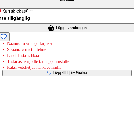
Kan skickas
0
st
nte tillgänglig
Lägg i varukorgen
Naamioitu vintage-kirjaksi
Sisäänrakennettu teline
Laadukasta nahkaa
Tasku asiakirjoille tai näppäimistölle
Kaksi vetoketjua nahkavetimillä
Lägg till i jämförelse
Betaltjänster