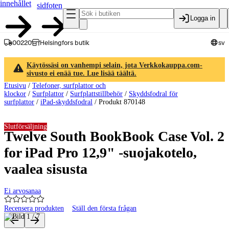
innehållet
sidfoten
Logga in
00220
Helsingfors butik
sv
Käytössäsi on vanhempi selain, jota Verkkokauppa.com-
sivusto ei enää tue. Lue lisää täältä.
Etusivu
/
Telefoner, surfplattor och
klockor
/
Surfplattor
/
Surfplattstillbehör
/
Skyddsfodral för
surfplattor
/
iPad-skyddsfodral
/
Produkt 870148
Slutförsäljning
Twelve South BookBook Case Vol. 2
for iPad Pro 12,9" -suojakotelo,
vaalea sisusta
Ei arvosanaa
Recensera produkten
Ställ den första frågan
Produktbilder och videor