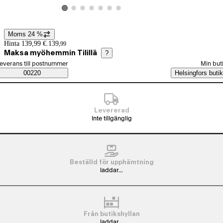
Visa produktbild 2
Visa produktbild 3
Visa produktbild 4
Visa produktbild 5
Visa produktbild 6
Visa produktbild 7
Visa produktbild 1
Moms 24 %
Prisinformation
Hinta 139,99 €.
139
,
99
Maksa myöhemmin Tilillä
?
älj beställningssätt
everans till postnummer
Min but
Saatavuustiedot
00220
Helsingfors butik
Levererad
Inte tillgänglig
Beställd för upphämtning
laddar...
Från butikshyllan
laddar...