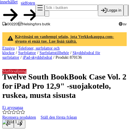
innehållet
sidfoten
Logga in
00220
Helsingfors butik
sv
Käytössäsi on vanhempi selain, jota Verkkokauppa.com-
sivusto ei enää tue. Lue lisää täältä.
Etusivu
/
Telefoner, surfplattor och
klockor
/
Surfplattor
/
Surfplattstillbehör
/
Skyddsfodral för
surfplattor
/
iPad-skyddsfodral
/
Produkt 870136
Slutförsäljning
Twelve South BookBook Case Vol. 2
for iPad Pro 12,9" -suojakotelo,
ruskea, musta sisusta
Ei arvosanaa
Recensera produkten
Ställ den första frågan
Produktbilder och videor