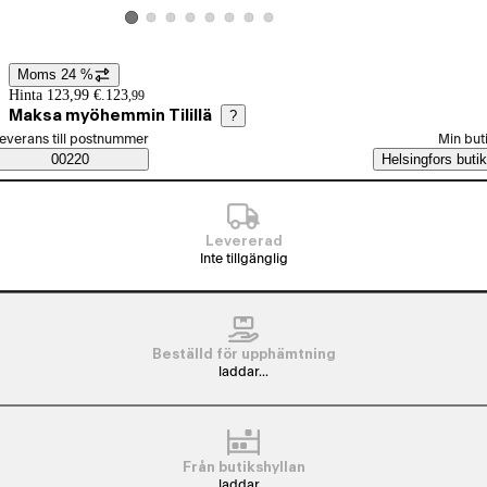
Visa produktbild 2
Visa produktbild 3
Visa produktbild 4
Visa produktbild 5
Visa produktbild 6
Visa produktbild 7
Visa produktbild 8
Visa produktbild 1
Moms 24 %
Prisinformation
Hinta 123,99 €.
123
,
99
Maksa myöhemmin Tilillä
?
älj beställningssätt
everans till postnummer
Min but
Saatavuustiedot
00220
Helsingfors butik
Levererad
Inte tillgänglig
Beställd för upphämtning
laddar...
Från butikshyllan
laddar...