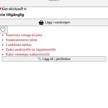
Kan skickas
0
st
nte tillgänglig
Lägg i varukorgen
Naamioitu vintage-kirjaksi
Sisäänrakennettu teline
Laadukasta nahkaa
Tasku asiakirjoille tai näppäimistölle
Kaksi vetoketjua nahkavetimillä
Lägg till i jämförelse
Betaltjänster