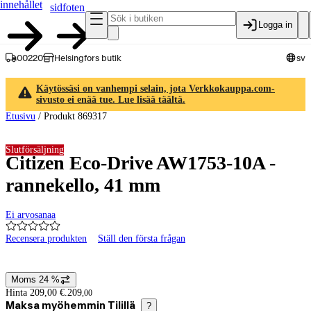
innehållet
sidfoten
Logga in
00220
Helsingfors butik
sv
Käytössäsi on vanhempi selain, jota Verkkokauppa.com-
sivusto ei enää tue. Lue lisää täältä.
Etusivu
/
Produkt 869317
Slutförsäljning
Citizen Eco-Drive AW1753-10A -
rannekello, 41 mm
Ei arvosanaa
Recensera produkten
Ställ den första frågan
Produktbilder och videor
Moms 24 %
Prisinformation
Hinta 209,00 €.
209
,
00
Maksa myöhemmin Tilillä
?