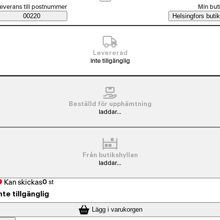
älj beställningssätt
everans till postnummer
Min but
Saatavuustiedot
00220
Helsingfors butik
Levererad
Inte tillgänglig
Beställd för upphämtning
laddar...
Från butikshyllan
laddar...
Kan skickas
0
st
nte tillgänglig
Lägg i varukorgen