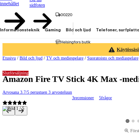
innehållet
sidfoten
00220
Informationsteknik
Gaming
Bild och ljud
Telefoner, surfplatt
Helsingfors butik
Käytössäsi
Etusivu
/
Bild och ljud
/
TV och mediespelare
/
Suoratoisto och mediaspelare
Slutförsäljning
Amazon Fire TV Stick 4K Max -medi
Arvosana 3.7/5 perustuen 3 arvosteluun
3
recensioner
5
frågor
Produktbilder och videor
Visa p
Visa pro
Förs