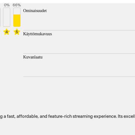
0
%
66
%
Ominaisuudet
4
5
Käyttömukavuus
Kuvanlaatu
 a fast, affordable, and feature-rich streaming experience. Its excel