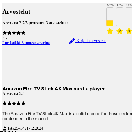
33
%
0
%
0
%
Arvostelut
Arvosana 3.7/5 perustuen 3 arvosteluun
1
2
3
3,7
Kirjoita arvostelu
Lue kaikki 3 tuotearvostelua
Amazon Fire TV Stick 4K Max media player
Arvosana 5/5
The Amazon Fire TV Stick 4K Max is a solid choice for those seeking
contender in the market.
Tata
25–34v
17.2.2024