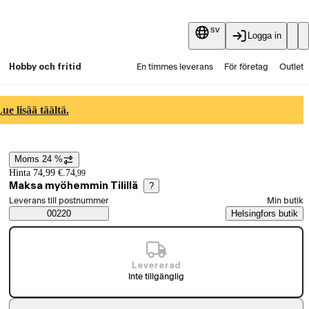
sv
Logga in
Hobby och fritid
En timmes leverans
För företag
Outlet
Fyndpartier
Guider och artiklar
Vaihtokauppa
e lisää täältä.
Tjänster
Aktuellt
Moms 24 %
Prisinformation
Hinta 74,99 €.
74
,
99
Maksa myöhemmin Tilillä
?
Välj beställningssätt
Leverans till postnummer
Min butik
Saatavuustiedot
00220
Helsingfors butik
Levererad
Inte tillgänglig