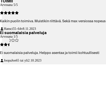
TOIMII
Arvosana 5/5
Kaikin puolin toimiva. Muistikin riittävä. Sekä max versiossa nopeus
Hansci
55–64v
8.11.2023
Ei suomalaisia palveluja
Arvosana 1/5
Ei suomalaisia palveluja. Helppo asentaa ja toimii kohtuullisesti
JoopaJoo
65 tai yli
2.10.2023