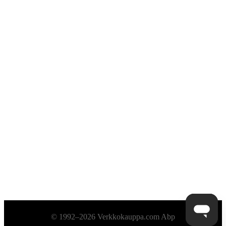
Alatunniste
© 1992–2026 Verkkokauppa.com Abp