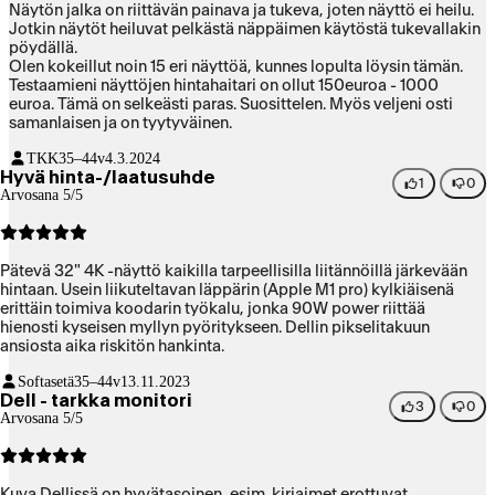
Näytön jalka on riittävän painava ja tukeva, joten näyttö ei heilu.
Jotkin näytöt heiluvat pelkästä näppäimen käytöstä tukevallakin
pöydällä.
Olen kokeillut noin 15 eri näyttöä, kunnes lopulta löysin tämän.
Testaamieni näyttöjen hintahaitari on ollut 150euroa - 1000
euroa. Tämä on selkeästi paras. Suosittelen. Myös veljeni osti
samanlaisen ja on tyytyväinen.
TKK
35–44v
4.3.2024
Hyvä hinta-/laatusuhde
1
0
Arvosana 5/5
Pätevä 32" 4K -näyttö kaikilla tarpeellisilla liitännöillä järkevään
hintaan. Usein liikuteltavan läppärin (Apple M1 pro) kylkiäisenä
erittäin toimiva koodarin työkalu, jonka 90W power riittää
hienosti kyseisen myllyn pyöritykseen. Dellin pikselitakuun
ansiosta aika riskitön hankinta.
Softasetä
35–44v
13.11.2023
Dell - tarkka monitori
3
0
Arvosana 5/5
Kuva Dellissä on hyvätasoinen, esim. kirjaimet erottuvat