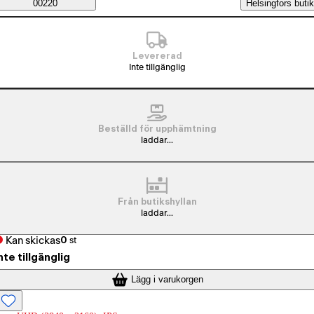
Saatavuustiedot
00220
Helsingfors butik
Levererad
Inte tillgänglig
Beställd för upphämtning
laddar...
Från butikshyllan
laddar...
Kan skickas
0
st
nte tillgänglig
Lägg i varukorgen