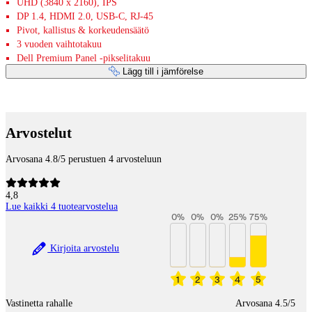
UHD (3840 x 2160), IPS
DP 1.4, HDMI 2.0, USB-C, RJ-45
Pivot, kallistus & korkeudensäätö
3 vuoden vaihtotakuu
Dell Premium Panel -pikselitakuu
Lägg till i jämförelse
Betaltjänster
Arvostelut
Arvosana 4.8/5 perustuen 4 arvosteluun
4,8
Lue kaikki 4 tuotearvostelua
0
%
0
%
0
%
25
%
75
%
Kirjoita arvostelu
1
2
3
4
5
Vastinetta rahalle
Arvosana 4.5/5