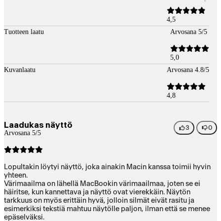
4,5
Tuotteen laatu
Arvosana 5/5
5,0
Kuvanlaatu
Arvosana 4.8/5
4,8
Laadukas näyttö
3
0
Arvosana 5/5
Lopultakin löytyi näyttö, joka ainakin Macin kanssa toimii hyvin
yhteen.
Värimaailma on lähellä MacBookin värimaailmaa, joten se ei
häiritse, kun kannettava ja näyttö ovat vierekkäin. Näytön
tarkkuus on myös erittäin hyvä, jolloin silmät eivät rasitu ja
esimerkiksi tekstiä mahtuu näytölle paljon, ilman että se menee
epäselväksi.