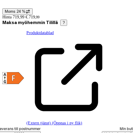
Moms 24 %
Prisinformation
Hinta 719,99 €.
719
,
99
Maksa myöhemmin Tilillä
?
Produktdatablad
(Extern tjänst) (Öppnas i ny flik)
älj beställningssätt
everans till postnummer
Min but