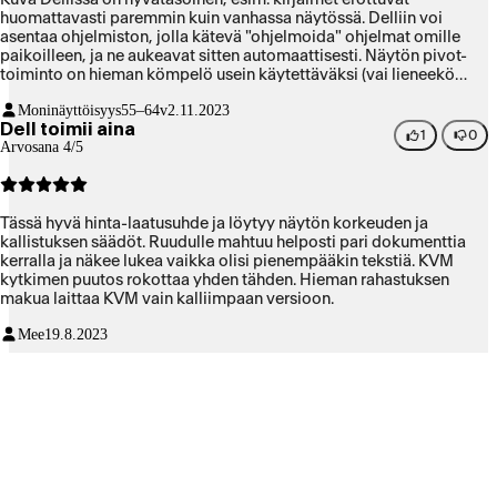
huomattavasti paremmin kuin vanhassa näytössä. Delliin voi
asentaa ohjelmiston, jolla kätevä "ohjelmoida" ohjelmat omille
paikoilleen, ja ne aukeavat sitten automaattisesti. Näytön pivot-
toiminto on hieman kömpelö usein käytettäväksi (vai lieneekö
sitten kyse käyttäjän omasta kömpelyydestä?). Johdot on syytä
Moninäyttöisyys
55–64v
2.11.2023
asetella hyvin, jottei näyttöä käännettäessä kuva turhaan pätki (jos
Dell toimii aina
tällä sinänsä on merkitystä). Minulla Dell on kakkosnäyttönä,
1
0
Arvosana 4/5
hieman hankala käynnistellä ja sulkea, koska käynnistysnappi
takana. Plussana USB-liitäntöjä riittävästi. Kokonaisuutena näyttö
on kuitenkin hyvätasoinen ja varteenotettava vaihtoehto.
Tässä hyvä hinta-laatusuhde ja löytyy näytön korkeuden ja
kallistuksen säädöt. Ruudulle mahtuu helposti pari dokumenttia
kerralla ja näkee lukea vaikka olisi pienempääkin tekstiä. KVM
kytkimen puutos rokottaa yhden tähden. Hieman rahastuksen
makua laittaa KVM vain kalliimpaan versioon.
Mee
19.8.2023