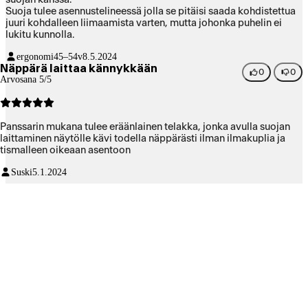
Suoja tulee asennustelineessä jolla se pitäisi saada kohdistettua
juuri kohdalleen liimaamista varten, mutta johonka puhelin ei
lukitu kunnolla.
ergonomi
45–54v
8.5.2024
Näppärä laittaa kännykkään
0
0
Arvosana 5/5
Panssarin mukana tulee eräänlainen telakka, jonka avulla suojan
laittaminen näytölle kävi todella näppärästi ilman ilmakuplia ja
tismalleen oikeaan asentoon
Suski
5.1.2024