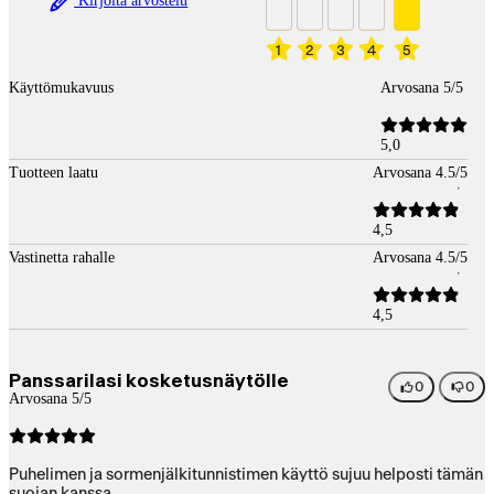
Kirjoita arvostelu
1
2
3
4
5
Käyttömukavuus
Arvosana 5/5
5,0
Tuotteen laatu
Arvosana 4.5/5
4,5
Vastinetta rahalle
Arvosana 4.5/5
4,5
Panssarilasi kosketusnäytölle
0
0
Arvosana 5/5
Puhelimen ja sormenjälkitunnistimen käyttö sujuu helposti tämän
suojan kanssa.