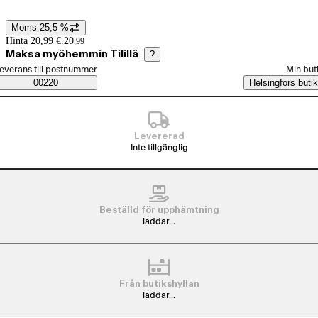
Moms 25,5 %
Prisinformation
Hinta 20,99 €.
20
,
99
Maksa myöhemmin Tilillä
?
älj beställningssätt
everans till postnummer
Min but
Saatavuustiedot
00220
Helsingfors butik
Levererad
Inte tillgänglig
Beställd för upphämtning
laddar...
Från butikshyllan
laddar...