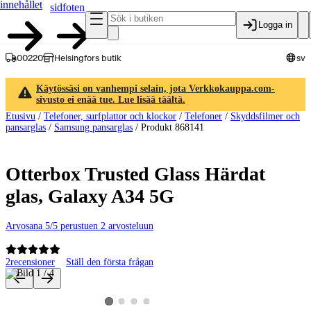
innehållet
sidfoten
Logga in
00220
Helsingfors butik
sv
Käytössäsi on vanhempi selain, jota Verkkokauppa.com-
sivusto ei enää tue. Lue lisää täältä.
Etusivu
/
Telefoner, surfplattor och klockor
/
Telefoner
/
Skyddsfilmer och
pansarglas
/
Samsung pansarglas
/
Produkt 868141
Otterbox Trusted Glass Härdat
glas, Galaxy A34 5G
Arvosana 5/5 perustuen 2 arvosteluun
2
recensioner
Ställ den första frågan
Produktbilder och videor
Visa produktbild 2
Visa produktbild 3
Visa produktbild 4
Visa produktbild 1