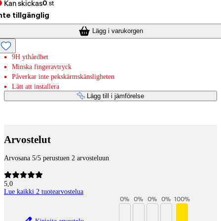
Kan skickas
0
st
nte tillgänglig
Lägg i varukorgen
9H ythårdhet
Minska fingeravtryck
Påverkar inte pekskärmskänsligheten
Lätt att installera
Lägg till i jämförelse
Betaltjänster
Arvostelut
Arvosana 5/5 perustuen 2 arvosteluun
5,0
Lue kaikki 2 tuotearvostelua
0
%
0
%
0
%
0
%
100
%