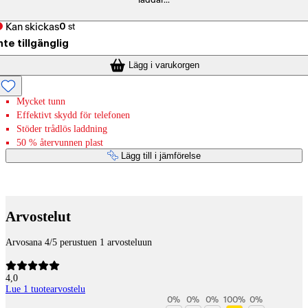
laddar...
Kan skickas
0
st
nte tillgänglig
Lägg i varukorgen
Mycket tunn
Effektivt skydd för telefonen
Stöder trådlös laddning
50 % återvunnen plast
Lägg till i jämförelse
Betaltjänster
Arvostelut
Arvosana 4/5 perustuen 1 arvosteluun
4,0
Lue 1 tuotearvostelu
0
%
0
%
0
%
100
%
0
%