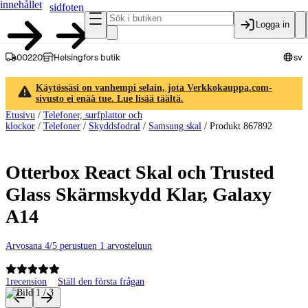
innehållet
sidfoten
Logga in
00220
Helsingfors butik
sv
Käytössäsi on vanhempi selain, jota Verkkokauppa.com-
sivusto ei enää tue. Lue lisää täältä.
Etusivu
/
Telefoner, surfplattor och
klockor
/
Telefoner
/
Skyddsfodral
/
Samsung skal
/
Produkt 867892
Otterbox React Skal och Trusted
Glass Skärmskydd Klar, Galaxy
A14
Arvosana 4/5 perustuen 1 arvosteluun
1
recension
Ställ den första frågan
Produktbilder och videor