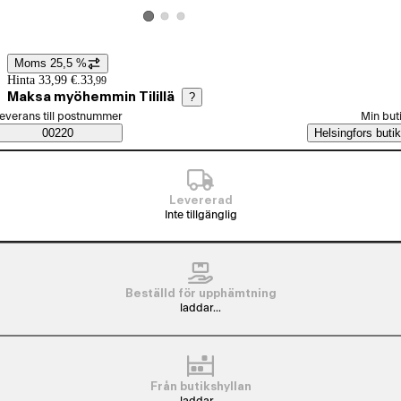
Visa produktbild 2
Visa produktbild 3
Visa produktbild 1
Moms 25,5 %
Prisinformation
Hinta 33,99 €.
33
,
99
Maksa myöhemmin Tilillä
?
älj beställningssätt
everans till postnummer
Min but
Saatavuustiedot
00220
Helsingfors butik
Levererad
Inte tillgänglig
Beställd för upphämtning
laddar...
Från butikshyllan