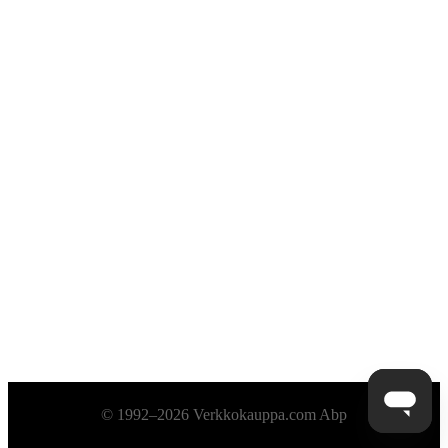
Alatunniste
© 1992–2026 Verkkokauppa.com Abp