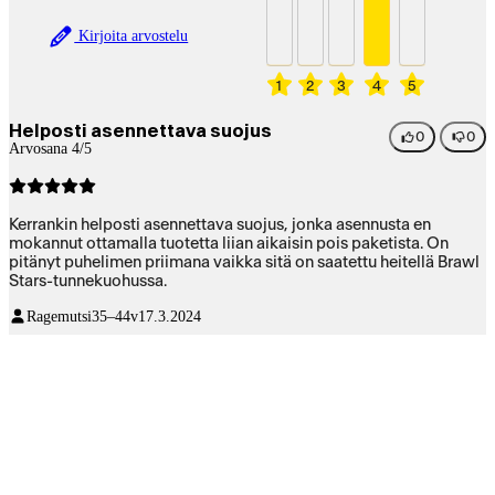
Kirjoita arvostelu
1
2
3
4
5
Helposti asennettava suojus
0
0
Arvosana 4/5
Kerrankin helposti asennettava suojus, jonka asennusta en
mokannut ottamalla tuotetta liian aikaisin pois paketista. On
pitänyt puhelimen priimana vaikka sitä on saatettu heitellä Brawl
Stars-tunnekuohussa.
Ragemutsi
35–44v
17.3.2024