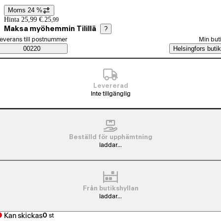
Moms 24 %
Prisinformation
Hinta 25,99 €.
25
,
99
Maksa myöhemmin Tilillä
?
älj beställningssätt
everans till postnummer
Min but
Saatavuustiedot
00220
Helsingfors butik
Levererad
Inte tillgänglig
Beställd för upphämtning
laddar...
Från butikshyllan
laddar...
Kan skickas
0
st