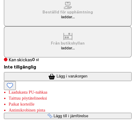
Beställd för upphämtning
laddar...
Från butikshyllan
laddar...
Kan skickas
0
st
Inte tillgänglig
Lägg i varukorgen
Laadukasta PU-nahkaa
Taittuu pöytätelineeksi
Paikat korteille
Antimikrobinen pinta
Lägg till i jämförelse