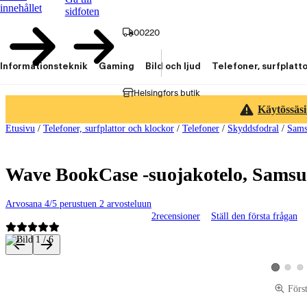
innehållet
sidfoten
00220
Informationsteknik
Gaming
Bild och ljud
Telefoner, surfplatt
Helsingfors butik
Käytössäsi
Etusivu
/
Telefoner, surfplattor och klockor
/
Telefoner
/
Skyddsfodral
/
Sams
Wave BookCase -suojakotelo, Samsu
Arvosana 4/5 perustuen 2 arvosteluun
2
recensioner
Ställ den första frågan
Produktbilder och videor
Visa pro
Vis
Visa produ
Förs