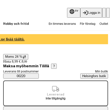
sv
Logga in
Hobby och fritid
En timmes leverans
För företag
Outlet
Fyndpartier
Guider och artiklar
Vaihtokauppa
e lisää täältä.
Tjänster
Aktuellt
Moms 24 %
Prisinformation
Hinta 8,99 €.
8
,
99
Maksa myöhemmin Tilillä
?
Välj beställningssätt
Leverans till postnummer
Min butik
Saatavuustiedot
00220
Helsingfors butik
Levererad
Inte tillgänglig