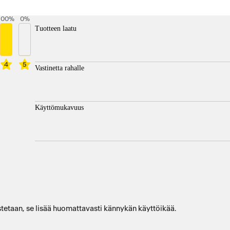
100
%
0
%
Tuotteen laatu
4
5
Vastinetta rahalle
Käyttömukavuus
istetaan, se lisää huomattavasti kännykän käyttöikää.