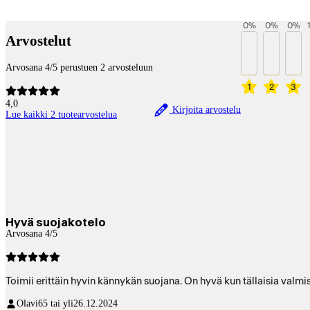
Betaltjänster
0
%
0
%
0
%
Arvostelut
Arvosana 4/5 perustuen 2 arvosteluun
1
2
3
4,0
Kirjoita arvostelu
Lue kaikki 2 tuotearvostelua
Hyvä suojakotelo
Arvosana 4/5
Toimii erittäin hyvin kännykän suojana. On hyvä kun tällaisia valm
Olavi
65 tai yli
26.12.2024