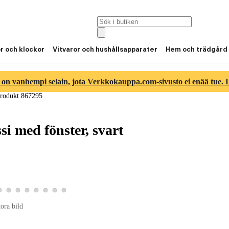
or och klockor
Vitvaror och hushållsapparater
Hem och trädgård
 on vanhempi selain, jota Verkkokauppa.com-sivusto ei enää tue. Lu
rodukt 867295
 med fönster, svart
5
tbild 6
roduktbild 7
Visa produktbild 8
Visa produktbild 9
Visa produktbild 10
Visa produktbild 11
Visa produktbild 12
Visa produktbild 13
Visa produktbild 14
Visa produktbild 15
tora bild