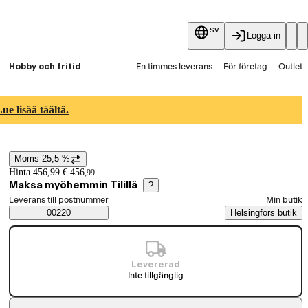
sv
Logga in
Hobby och fritid
En timmes leverans
För företag
Outlet
Fyndpartier
Guider och artiklar
Vaihtokauppa
e lisää täältä.
Tjänster
Aktuellt
Moms 25,5 %
Prisinformation
Hinta 456,99 €.
456
,
99
Maksa myöhemmin Tilillä
?
Välj beställningssätt
Leverans till postnummer
Min butik
Saatavuustiedot
00220
Helsingfors butik
Levererad
Inte tillgänglig